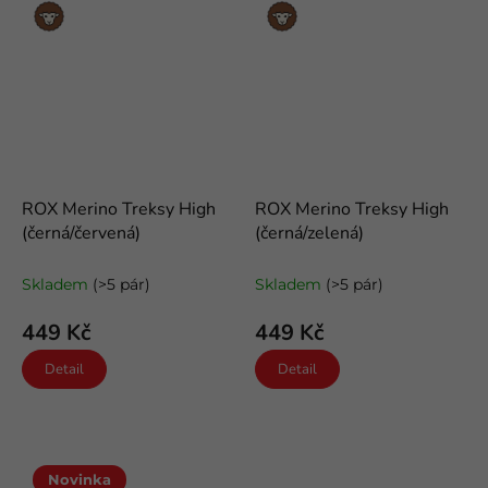
Merino
Merino
vlna
vlna
ROX Merino Treksy High
ROX Merino Treksy High
(černá/červená)
(černá/zelená)
odlehčené trekové merino
odlehčené trekové merino
ponožky
ponožky
Skladem
(>5 pár)
Skladem
(>5 pár)
449 Kč
449 Kč
Detail
Detail
Novinka