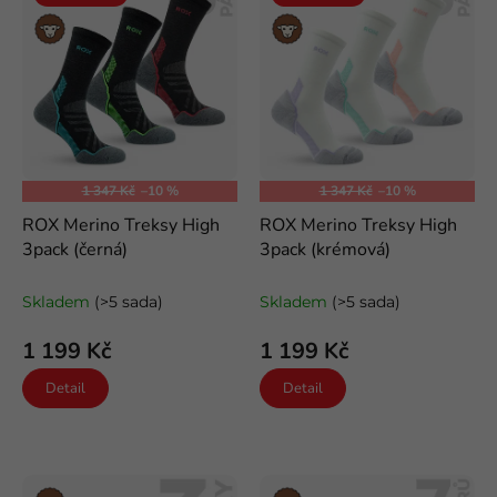
Merino
Merino
vlna
vlna
1 347 Kč
–10 %
1 347 Kč
–10 %
ROX Merino Treksy High
ROX Merino Treksy High
3pack (černá)
3pack (krémová)
odlehčené trekové merino
odlehčené trekové merino
ponožky
ponožky
Skladem
(>5 sada)
Skladem
(>5 sada)
1 199 Kč
1 199 Kč
Detail
Detail