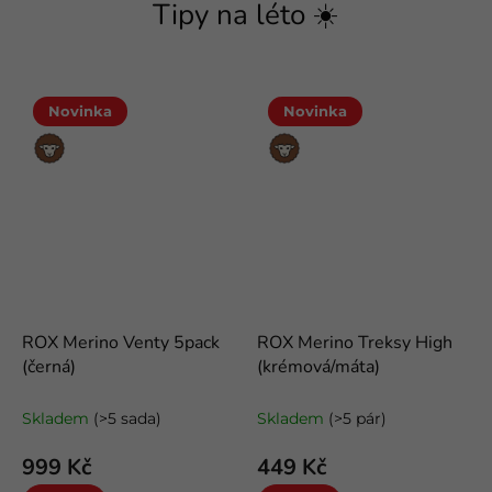
Tipy na léto ☀️
Novinka
Novinka
Merino
Merino
vlna
vlna
ROX Merino Venty 5pack
ROX Merino Treksy High
(černá)
(krémová/máta)
letní kotníkové merino ponožky
odlehčené trekové merino
ponožky
Skladem
(>5 sada)
Skladem
(>5 pár)
999 Kč
449 Kč