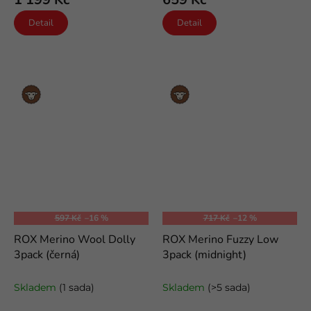
Detail
Detail
Merino
Merino
vlna
vlna
597 Kč
–16 %
717 Kč
–12 %
ROX Merino Wool Dolly
ROX Merino Fuzzy Low
3pack (černá)
3pack (midnight)
vlněné kotníkové ponožky
kotníkové volnočasové merino
ponožky
Skladem
(1 sada)
Skladem
(>5 sada)