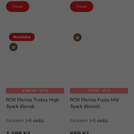
Detail
Detail
Merino
Novinka
vlna
Merino
vlna
1 347 Kč
–10 %
777 Kč
–15 %
ROX Merino Treksy High
ROX Merino Fuzzy Mid
3pack (černá)
3pack (forest)
odlehčené trekové merino
volnočasové merino ponožky
ponožky
Skladem
(>5 sada)
Skladem
(>5 sada)
1 199 Kč
659 Kč