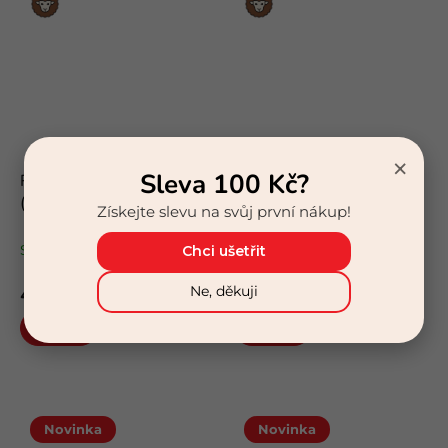
Merino
Merino
vlna
vlna
×
Sleva 100 Kč?
ROX Merino Treksy High
ROX Merino Treksy High
(krémová/máta)
(krémová/levandule)
Získejte slevu na svůj první nákup!
odlehčené trekové merino
odlehčené trekové merino
ponožky
ponožky
Skladem
(>5 pár)
Skladem
(>5 pár)
Chci ušetřit
449 Kč
449 Kč
Ne, děkuji
Detail
Detail
Novinka
Novinka