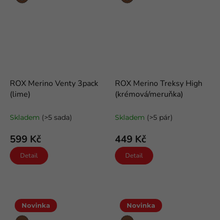
vlna
vlna
ROX Merino Venty 3pack
ROX Merino Treksy High
(lime)
(krémová/meruňka)
letní kotníkové merino ponožky
odlehčené trekové merino
ponožky
Skladem
(>5 sada)
Skladem
(>5 pár)
599 Kč
449 Kč
Detail
Detail
Novinka
Novinka