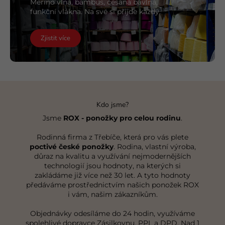
Merino vlna, bambus, česaná bavlna,
funkční vlákna. Na své si přijde každý.
Zjistit více
Kdo jsme?
Jsme
ROX - ponožky pro celou rodinu
.
Rodinná firma z Třebíče, která pro vás plete
poctivé české ponožky
. Rodina, vlastní výroba,
důraz na kvalitu a využívání nejmodernějších
technologií jsou hodnoty, na kterých si
zakládáme již více než 30 let. A tyto hodnoty
předáváme prostřednictvím našich ponožek ROX
i vám, našim zákazníkům.
Objednávky odesíláme do 24 hodin, využíváme
spolehlivé dopravce Zásilkovnu, PPL a DPD. Nad 1