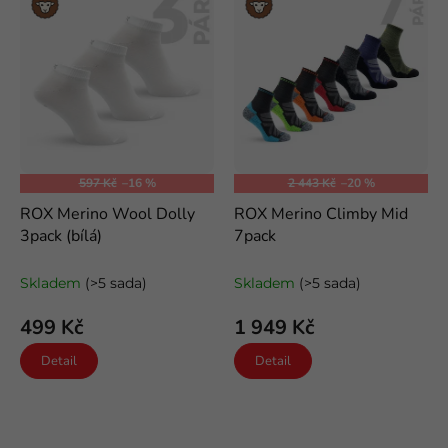
Merino
Merino
vlna
vlna
597 Kč
–16 %
2 443 Kč
–20 %
ROX Merino Wool Dolly
ROX Merino Climby Mid
3pack (bílá)
7pack
vlněné kotníkové ponožky
outdoorové merino ponožky
Skladem
(>5 sada)
Skladem
(>5 sada)
499 Kč
1 949 Kč
Detail
Detail