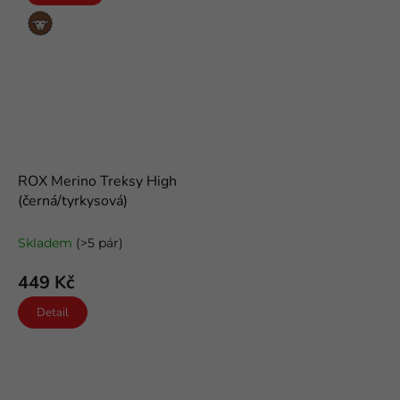
Merino
vlna
ROX Merino Treksy High
(černá/tyrkysová)
odlehčené trekové merino
ponožky
Skladem
(>5 pár)
449 Kč
Detail