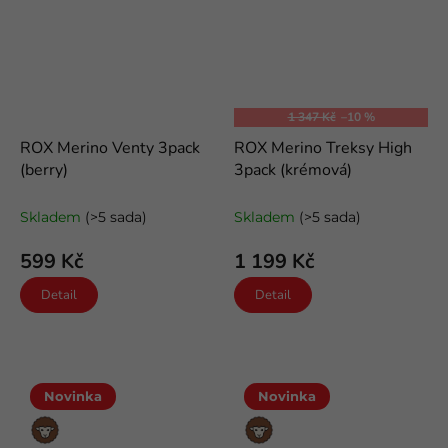
1 347 Kč
–10 %
ROX Merino Venty 3pack
ROX Merino Treksy High
(berry)
3pack (krémová)
letní kotníkové merino ponožky
odlehčené trekové merino
ponožky
Skladem
(>5 sada)
Skladem
(>5 sada)
599 Kč
1 199 Kč
Detail
Detail
Novinka
Novinka
Merino
Merino
vlna
vlna