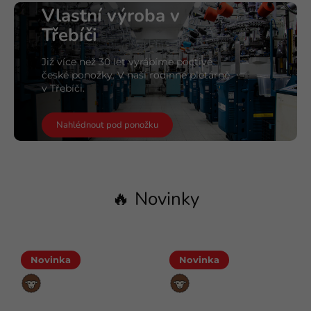
Vlastní výroba v
Třebíči
Již více než 30 let vyrábíme poctivé
české ponožky. V naší rodinné pletárně
v Třebíči.
Nahlédnout pod ponožku
🔥 Novinky
Novinka
Novinka
Merino
Merino
vlna
vlna