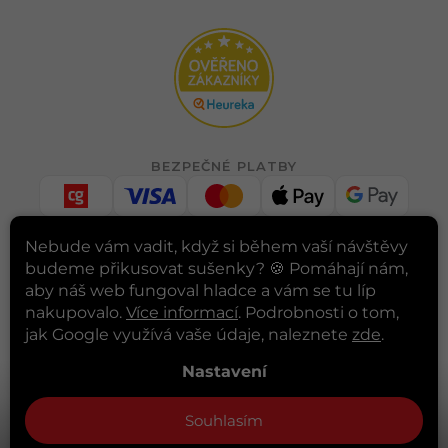
BEZPEČNÉ PLATBY
Nebude vám vadit, když si během vaší návštěvy
budeme přikusovat sušenky? 🍪
Pomáhají nám,
RYCHLÉ DORUČENÍ
aby náš web fungoval hladce a vám se tu líp
nakupovalo.
Více informací
. Podrobnosti o tom,
jak Google využívá vaše údaje, naleznete
zde
.
INSTAGRAM
Nastavení
Sledovat na Instagramu
Souhlasím