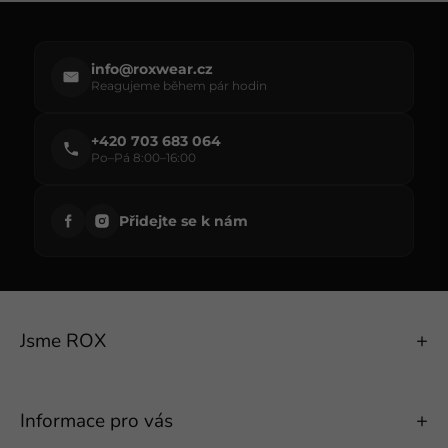
se
info@roxwear.cz
Reagujeme během pár hodin
+420 703 683 064
Po–Pá 8:00–16:00
Přidejte se k nám
Jsme ROX
Informace pro vás