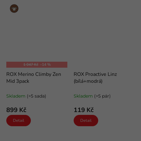
Merino
vlna
1 047 Kč
–14 %
ROX Merino Climby Zen
ROX Proactive Linz
Mid 3pack
(bílá+modrá)
outdoorové merino ponožky
funkční kotníkové ponožky
Skladem
(>5 sada)
Skladem
(>5 pár)
899 Kč
119 Kč
Detail
Detail