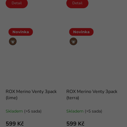
Detail
Detail
Novinka
Novinka
Merino
Merino
vlna
vlna
ROX Merino Venty 3pack
ROX Merino Venty 3pack
(lime)
(terra)
letní kotníkové merino ponožky
letní kotníkové merino ponožky
Skladem
(>5 sada)
Skladem
(>5 sada)
599 Kč
599 Kč