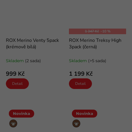
1 347 Kč
–10 %
ROX Merino Venty 5pack
ROX Merino Treksy High
(krémově bílá)
3pack (černá)
letní kotníkové merino ponožky
odlehčené trekové merino
ponožky
Skladem
(2 sada)
Skladem
(>5 sada)
999 Kč
1 199 Kč
Detail
Detail
Novinka
Novinka
Merino
Merino
vlna
vlna