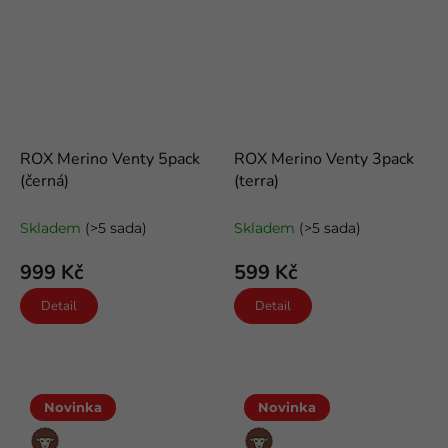
ROX Merino Venty 5pack
ROX Merino Venty 3pack
(černá)
(terra)
letní kotníkové merino ponožky
letní kotníkové merino ponožky
Skladem
(>5 sada)
Skladem
(>5 sada)
999 Kč
599 Kč
Detail
Detail
Novinka
Novinka
Merino
Merino