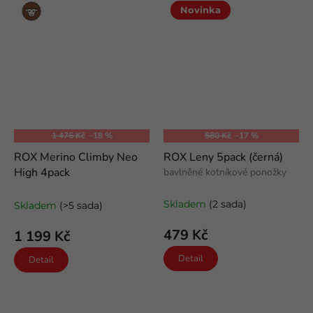
Merino
Novinka
vlna
1 476 Kč
–18 %
580 Kč
–17 %
ROX Merino Climby Neo
ROX Leny 5pack (černá)
High 4pack
bavlněné kotníkové ponožky
outdoorové merino ponožky
Skladem
(2 sada)
Skladem
(>5 sada)
479 Kč
1 199 Kč
Detail
Detail