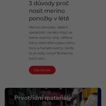
3 důvody proč
nosit merino
ponožky v létě
Merino ponožky: ideální
společník i na léto Když se
řekne merino vlna, většina
lidí si okamžitě vybaví zimu,
hory a huňaté svetry. Jenže
to je velký omyl! 🐑 Merino
totiž není...
Číst článek
Prvotřídní materiály