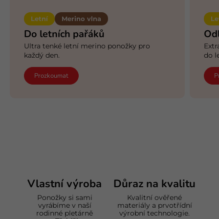
Letní
Merino vlna
Le
Do letních pařáků
Od
Ultra tenké letní merino ponožky pro
Extr
každý den.
do l
Prozkoumat
P
Vlastní výroba
Důraz na kvalitu
Ponožky si sami
Kvalitní ověřené
vyrábíme v naší
materiály a prvotřídní
rodinné pletárně
výrobní technologie.