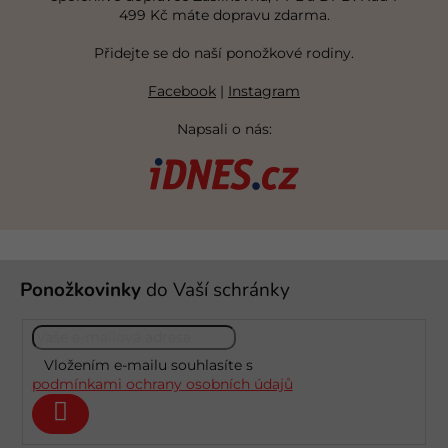
499 Kč máte dopravu zdarma.
Přidejte se do naší ponožkové rodiny.
Facebook
|
Instagram
Napsali o nás:
Z
Ponožkovinky
do Vaší schránky
á
p
a
t
Vložením e-mailu souhlasíte s
í
podmínkami ochrany osobních údajů
Přihlásit