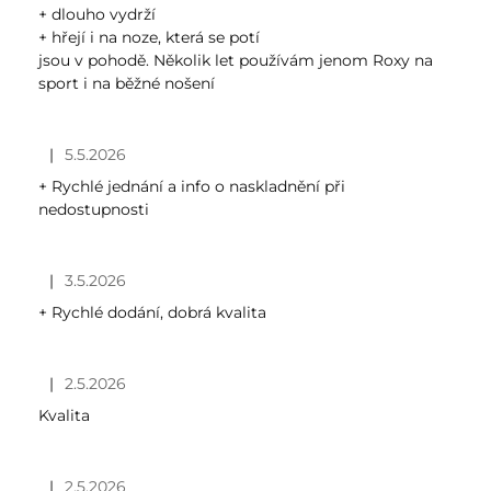
+ dlouho vydrží
+ hřejí i na noze, která se potí
jsou v pohodě. Několik let používám jenom Roxy na
sport i na běžné nošení
|
5.5.2026
Hodnocení obchodu je 5 z 5 hvězdiček.
+ Rychlé jednání a info o naskladnění při
nedostupnosti
|
3.5.2026
Hodnocení obchodu je 4 z 5 hvězdiček.
+ Rychlé dodání, dobrá kvalita
|
2.5.2026
Hodnocení obchodu je 5 z 5 hvězdiček.
Kvalita
|
2.5.2026