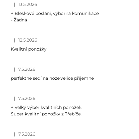
|
13.5.2026
Hodnocení obchodu je 5 z 5 hvězdiček.
+ Bleskové poslání, výborná komunikace
- Žádná
|
12.5.2026
Hodnocení obchodu je 5 z 5 hvězdiček.
Kvalitní ponožky
|
7.5.2026
Hodnocení obchodu je 5 z 5 hvězdiček.
perfektně sedí na noze,velice příjemné
|
7.5.2026
Hodnocení obchodu je 5 z 5 hvězdiček.
+ Velký výběr kvalitních ponožek.
Super kvalitní ponožky z Třebíče.
|
7.5.2026
Hodnocení obchodu je 5 z 5 hvězdiček.