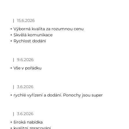
V
ý
p
i
|
15.6.2026
Hodnocení obchodu je 5 z 5 hvězdiček.
s
+ Výborná kvalita za rozumnou cenu
h
+ Skvělá komunikace
o
+ Rychlost dodání
d
n
o
|
9.6.2026
Hodnocení obchodu je 5 z 5 hvězdiček.
c
+ Vše v pořádku
e
n
í
|
3.6.2026
Hodnocení obchodu je 5 z 5 hvězdiček.
+ rychlé vyřízení a dodání. Ponochy jsou super
|
3.6.2026
Hodnocení obchodu je 5 z 5 hvězdiček.
+ široká nabídka
+ kvalitní zpracování