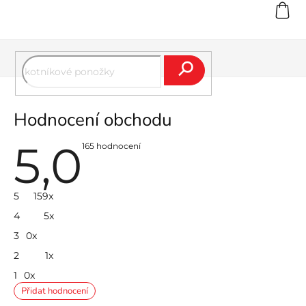
Přejít
na
obsah
Hledat
Hodnocení obchodu
5,0
Průměrné
165 hodnocení
hodnocení
obchodu
je
5,0
z
5
159x
5
hvězdiček.
4
5x
3
0x
2
1x
1
0x
Přidat hodnocení