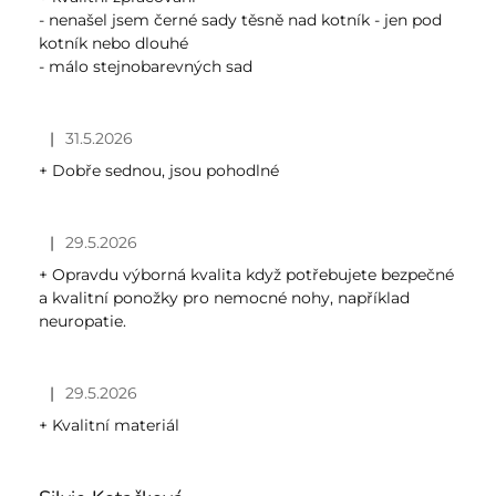
- nenašel jsem černé sady těsně nad kotník - jen pod
kotník nebo dlouhé
- málo stejnobarevných sad
|
31.5.2026
Hodnocení obchodu je 5 z 5 hvězdiček.
+ Dobře sednou, jsou pohodlné
|
29.5.2026
Hodnocení obchodu je 5 z 5 hvězdiček.
+ Opravdu výborná kvalita když potřebujete bezpečné
a kvalitní ponožky pro nemocné nohy, například
neuropatie.
|
29.5.2026
Hodnocení obchodu je 5 z 5 hvězdiček.
+ Kvalitní materiál