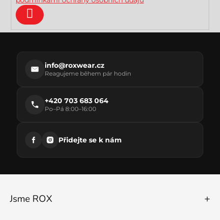
y
v
ý
Přihlásit
p
se
i
s
u
info@roxwear.cz
Reagujeme během pár hodin
+420 703 683 064
Po–Pá 8:00–16:00
Přidejte se k nám
Jsme ROX