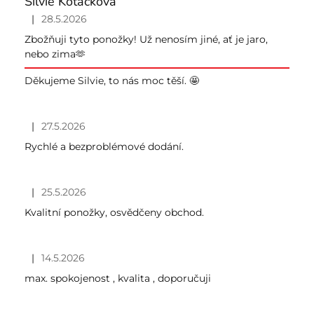
Silvie Kotačková
|
28.5.2026
Hodnocení obchodu je 5 z 5 hvězdiček.
Zbožňuji tyto ponožky! Už nenosím jiné, ať je jaro,
nebo zima🫶
Děkujeme Silvie, to nás moc těší. 🤩
|
27.5.2026
Hodnocení obchodu je 5 z 5 hvězdiček.
Rychlé a bezproblémové dodání.
|
25.5.2026
Hodnocení obchodu je 5 z 5 hvězdiček.
Kvalitní ponožky, osvědčeny obchod.
|
14.5.2026
Hodnocení obchodu je 5 z 5 hvězdiček.
max. spokojenost , kvalita , doporučuji