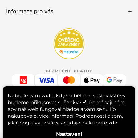
Informace pro vás
BEZPEČNÉ PLATBY
Nebude vám vadit, když si během vaší návštěvy
budeme přikusovat sušenky? 🍪
Pomáhají nám,
RYCHLÉ DORUČENÍ
aby náš web fungoval hladce a vám se tu líp
nakupovalo.
Více informací
. Podrobnosti o tom,
jak Google využívá vaše údaje, naleznete
zde
.
INSTAGRAM
Nastavení