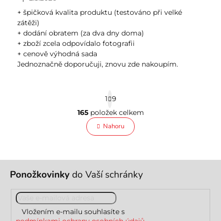
Hodnocení obchodu je 5 z 5 hvězdiček.
+ špičková kvalita produktu (testováno při velké
zátěži)
+ dodání obratem (za dva dny doma)
+ zboží zcela odpovídalo fotografii
+ cenově výhodná sada
Jednoznačně doporučuji, znovu zde nakoupím.
S
1
9
t
r
165
položek celkem
O
á
v
Nahoru
n
l
k
o
á
v
d
á
a
Z
n
c
Ponožkovinky
do Vaší schránky
á
í
í
p
p
a
r
t
v
Vložením e-mailu souhlasíte s
í
k
podmínkami ochrany osobních údajů