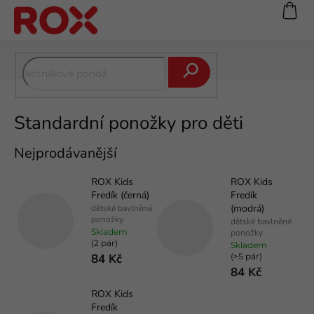
Přejít
na
obsah
Hledat
Standardní ponožky pro děti
Nejprodávanější
ROX Kids
ROX Kids
Fredík (černá)
Fredík
(modrá)
dětské bavlněné
ponožky
dětské bavlněné
Skladem
ponožky
(2 pár)
Skladem
84 Kč
(>5 pár)
84 Kč
ROX Kids
Fredík