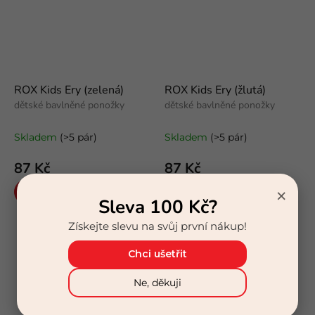
ROX Kids Ery (zelená)
ROX Kids Ery (žlutá)
dětské bavlněné ponožky
dětské bavlněné ponožky
Skladem
(>5 pár)
Skladem
(>5 pár)
87 Kč
87 Kč
×
Detail
Detail
Sleva 100 Kč?
Získejte slevu na svůj první nákup!
Chci ušetřit
Ne, děkuji