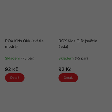
ROX Kids Olík (světle
ROX Kids Olík (světle
modrá)
šedá)
dětské bavlněné froté ponožky
dětské bavlněné froté ponožky
Skladem
(>5 pár)
Skladem
(>5 pár)
92 Kč
92 Kč
Detail
Detail