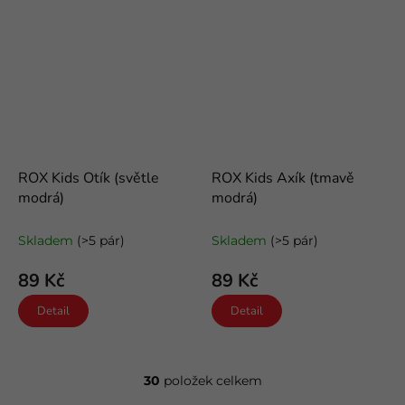
ROX Kids Otík (světle
ROX Kids Axík (tmavě
modrá)
modrá)
dětské bavlněné ponožky
dětské bavlněné ponožky
Skladem
(>5 pár)
Skladem
(>5 pár)
89 Kč
89 Kč
Detail
Detail
30
položek celkem
O