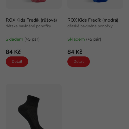
u
k
t
ROX Kids Fredík (růžová)
ROX Kids Fredík (modrá)
ů
dětské bavlněné ponožky
dětské bavlněné ponožky
Skladem
(>5 pár)
Skladem
(>5 pár)
84 Kč
84 Kč
Detail
Detail