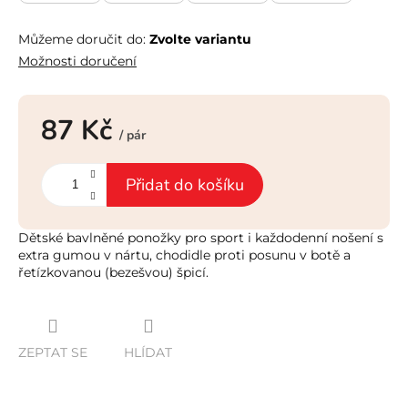
Můžeme doručit do:
Zvolte variantu
Možnosti doručení
87 Kč
/ pár
Měrná
cena:
Přidat do košíku
Dětské bavlněné ponožky pro sport i každodenní nošení s
extra gumou v nártu, chodidle proti posunu v botě a
řetízkovanou (bezešvou) špicí.
ZEPTAT SE
HLÍDAT