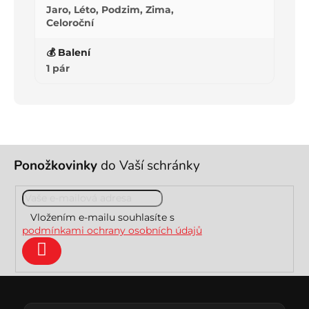
Jaro, Léto, Podzim, Zima,
Celoroční
💰 Balení
1 pár
Z
Ponožkovinky
do Vaší schránky
á
p
a
t
Vložením e-mailu souhlasíte s
í
podmínkami ochrany osobních údajů
Přihlásit
se