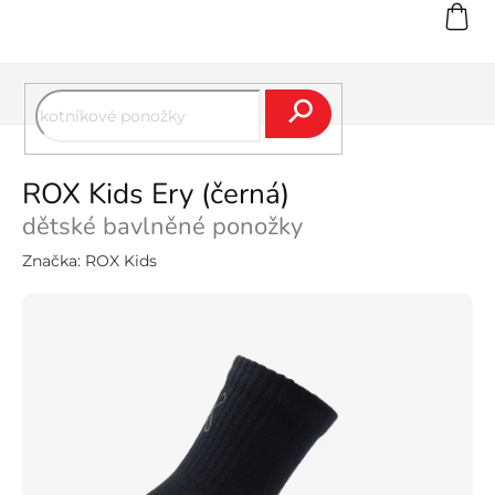
Přejít
na
obsah
Hledat
ROX Kids Ery (černá)
dětské bavlněné ponožky
Značka:
ROX Kids