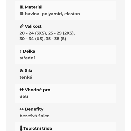
🧵 Materiál
🧶 bavlna, polyamid, elastan
📏 Velikost
20 - 24 (3XS), 25 - 29 (2XS),
30 - 34 (XS), 35 - 38 (S)
↕️ Délka
střední
💪 Síla
tenké
👫 Vhodné pro
děti
👀 Benefity
bezešvá špice
🌡️ Teplotní třída