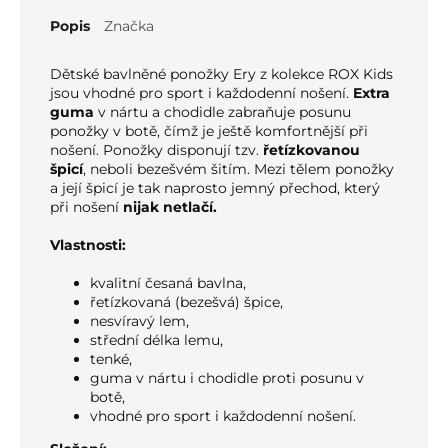
Popis
Značka
Dětské bavlněné ponožky Ery z kolekce ROX Kids
jsou vhodné pro sport i každodenní nošení.
Extra
guma
v nártu a chodidle zabraňuje posunu
ponožky v botě, čímž je ještě komfortnější při
nošení. Ponožky disponují tzv.
řetízkovanou
špicí
, neboli bezešvém šitím. Mezi tělem ponožky
a její špicí je tak naprosto jemný přechod, který
při nošení
nijak netlačí.
Vlastnosti:
kvalitní česaná bavlna,
řetízkovaná (bezešvá) špice,
nesvíravý lem,
střední délka lemu,
tenké,
guma v nártu i chodidle proti posunu v
botě,
vhodné pro sport i každodenní nošení.