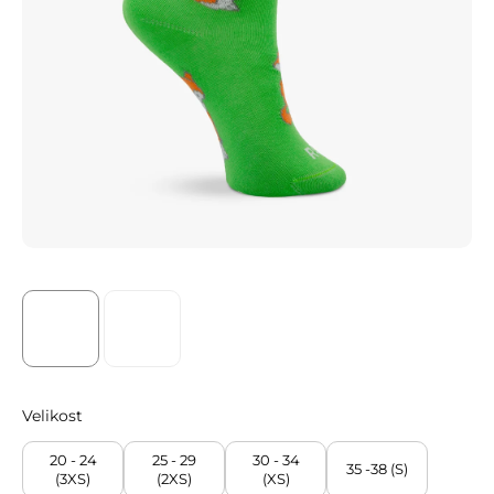
Velikost
20 - 24
25 - 29
30 - 34
35 -38 (S)
(3XS)
(2XS)
(XS)