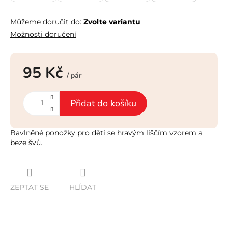
Můžeme doručit do:
Zvolte variantu
Možnosti doručení
95 Kč
/ pár
Měrná
cena:
Přidat do košíku
Bavlněné ponožky pro děti se hravým liščím vzorem a
beze švů.
ZEPTAT SE
HLÍDAT