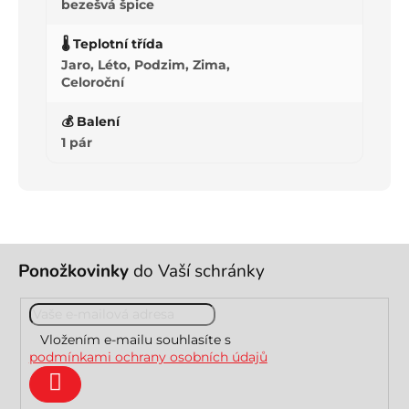
bezešvá špice
🌡️ Teplotní třída
Jaro, Léto, Podzim, Zima,
Celoroční
💰 Balení
1 pár
Z
Ponožkovinky
do Vaší schránky
á
p
a
t
Vložením e-mailu souhlasíte s
í
podmínkami ochrany osobních údajů
Přihlásit