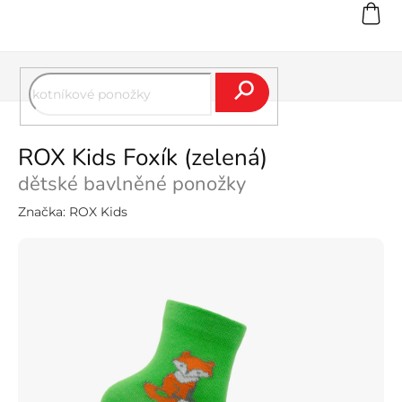
Přejít
na
obsah
Hledat
ROX Kids Foxík (zelená)
dětské bavlněné ponožky
Značka:
ROX Kids