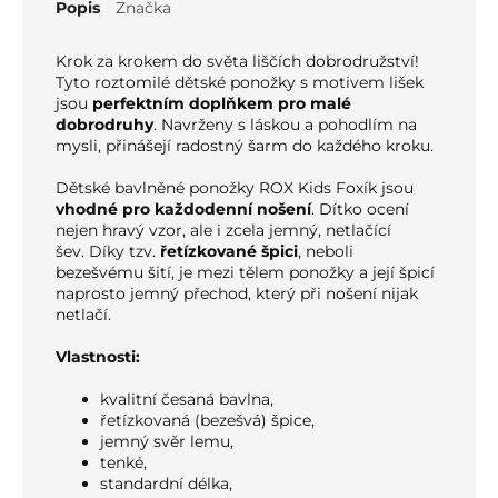
Popis
Značka
Krok za krokem do světa liščích dobrodružství!
Tyto roztomilé dětské ponožky s motivem lišek
jsou
perfektním doplňkem pro malé
dobrodruhy
. Navrženy s láskou a pohodlím na
mysli, přinášejí radostný šarm do každého kroku.
Dětské bavlněné ponožky ROX Kids Foxík jsou
vhodné pro každodenní nošení
. Dítko ocení
nejen hravý vzor, ale i zcela jemný, netlačící
šev.
Díky tzv.
řetízkované špici
, neboli
bezešvému šití, je mezi tělem ponožky a její špicí
naprosto jemný přechod, který při nošení nijak
netlačí.
Vlastnosti:
kvalitní česaná bavlna,
řetízkovaná (bezešvá) špice,
jemný svěr lemu,
tenké,
standardní délka,