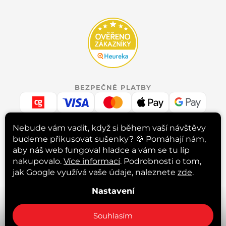
BEZPEČNÉ PLATBY
Nebude vám vadit, když si během vaší návštěvy
budeme přikusovat sušenky? 🍪
Pomáhají nám,
RYCHLÉ DORUČENÍ
aby náš web fungoval hladce a vám se tu líp
nakupovalo.
Více informací
. Podrobnosti o tom,
jak Google využívá vaše údaje, naleznete
zde
.
INSTAGRAM
Nastavení
Sledovat na Instagramu
Souhlasím