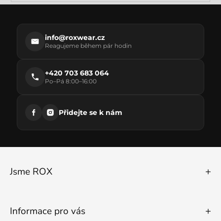
se
info@roxwear.cz
Reagujeme během pár hodin
+420 703 683 064
Po–Pá 8:00–16:00
Přidejte se k nám
Jsme ROX
Informace pro vás