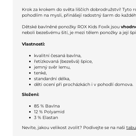
Krok za krokem do světa liščích dobrodružství! Tyto 
pohodlím na mysli, přinášejí radostný šarm do každéh
Dětské bavlněné ponožky ROX Kids Foxík jsou
vhodné
neboli bezešvému šití, je mezi tělem ponožky a její špi
Vlastnosti:
kvalitní česaná bavlna,
řetízkovaná (bezešvá) špice,
jemný svěr lemu,
tenké,
standardní délka,
děti ocení při procházkách i v pohodlí domova.
Složení:
85 % Bavlna
12 % Polyamid
3 % Elastan
Nevíte, jakou velikost zvolit? Podívejte se na naši
tabu