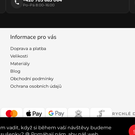
+420 703 683 064
Po–Pá 8:00–16:00
Informace pro vás
Doprava a platba
Velikosti
Materiály
Blog
Obchodní podmínky
Ochrana osobních údajů
RYCHLÉ 
m vadit, když si během vaší návštěvy budeme
 sušenky? 🍪
Pomáhají nám, aby náš web