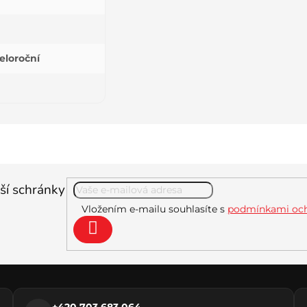
eloroční
ší schránky
Vložením e-mailu souhlasíte s
podmínkami och
Přihlásit
se