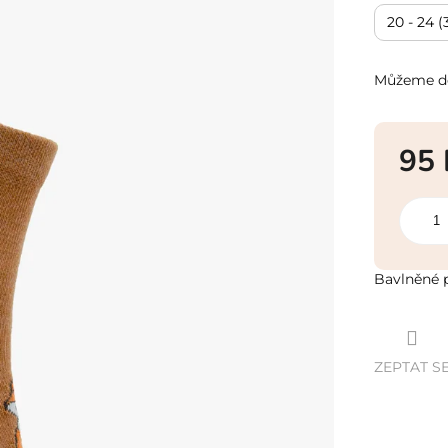
20 - 24 (
Můžeme do
95
Měrná
cena:
Bavlněné p
ZEPTAT S