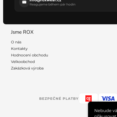
info@roxwear.cz
Reagujeme během pár hodin
Jsme ROX
O nás
Kontakty
Hodnocení obchodu
Velkoobchod
Zakázková výroba
BEZPEČNÉ PLATBY
Nebude vá
přikusovat