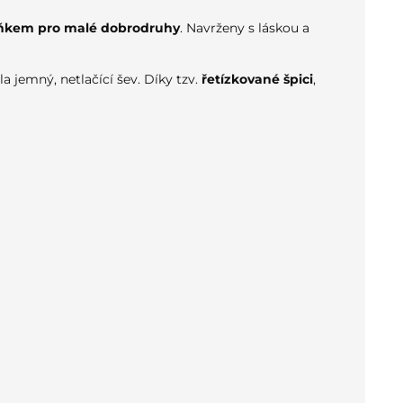
ňkem pro malé dobrodruhy
. Navrženy s láskou a
ela jemný, netlačící šev.
Díky tzv.
řetízkované špici
,