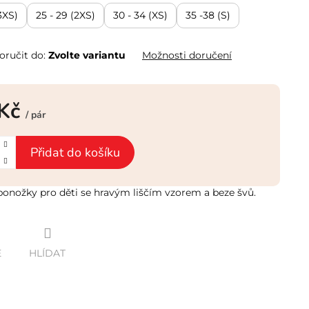
3XS)
25 - 29 (2XS)
30 - 34 (XS)
35 -38 (S)
ručit do:
Zvolte variantu
Možnosti doručení
 Kč
/ pár
Přidat do košíku
onožky pro děti se hravým liščím vzorem a beze švů.
E
HLÍDAT