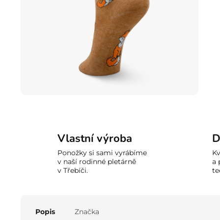
Vlastní výroba
D
Ponožky si sami vyrábíme
Kv
v naší rodinné pletárně
a 
v Třebíči.
te
Popis
Značka