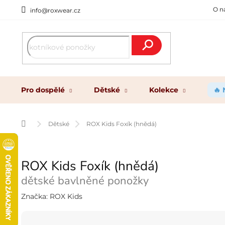
Přejít
O n
info@roxwear.cz
na
obsah
Hledat
Pro dospělé
Dětské
Kolekce
🔥
Domů
Dětské
ROX Kids Foxík (hnědá)
ROX Kids Foxík (hnědá)
dětské bavlněné ponožky
Značka:
ROX Kids