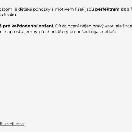
roztomilé dětské ponožky s motivem lišek jsou
perfektním dopl
o kroku.
 pro každodenní nošení
. Dítko ocení nejen hravý vzor, ale i zc
cí naprosto jemný přechod, který při nošení nijak netlačí.
lku velikostí
.