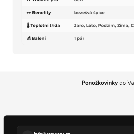
👀 Benefity
bezešvá špice
🌡️ Teplotní třída
Jaro, Léto, Podzim, Zima, C
💰 Balení
1 pár
Z
á
Ponožkovinky
do Va
p
a
t
í