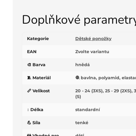
Doplňkové parametr
Kategorie
Dětské ponožky
EAN
Zvolte variantu
🎨 Barva
hnědá
🧵 Materiál
🧶 bavlna, polyamid, elasta
📏 Velikost
20 - 24 (3XS), 25 - 29 (2XS), 3
(S)
↕️ Délka
standardní
💪 Síla
tenké
👫 Vhodné pro
děti