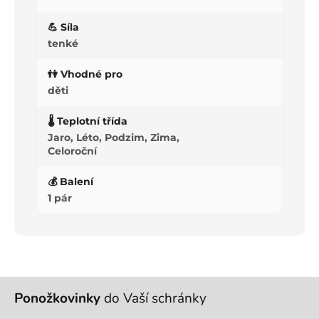
💪 Síla
tenké
👫 Vhodné pro
děti
🌡️ Teplotní třída
Jaro, Léto, Podzim, Zima,
Celoroční
💰 Balení
1 pár
Z
Ponožkovinky
do Vaší schránky
á
p