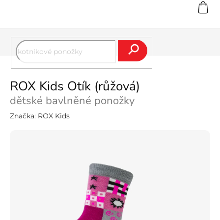
Přejít
na
obsah
Hledat
ROX Kids Otík (růžová)
dětské bavlněné ponožky
Značka:
ROX Kids