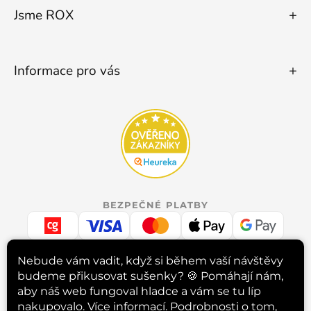
Jsme ROX
Informace pro vás
BEZPEČNÉ PLATBY
Nebude vám vadit, když si během vaší návštěvy
budeme přikusovat sušenky? 🍪
Pomáhají nám,
RYCHLÉ DORUČENÍ
aby náš web fungoval hladce a vám se tu líp
nakupovalo.
Více informací
. Podrobnosti o tom,