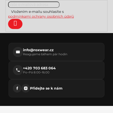
a
t
Vložením e-mailu souhlasíte s
í
podmínkami ochrany osobních údajů
Přihlásit
se
info@roxwear.cz
Reagujeme během pár hodin
+420 703 683 064
Po–Pá 8:00–16:00
Přidejte se k nám