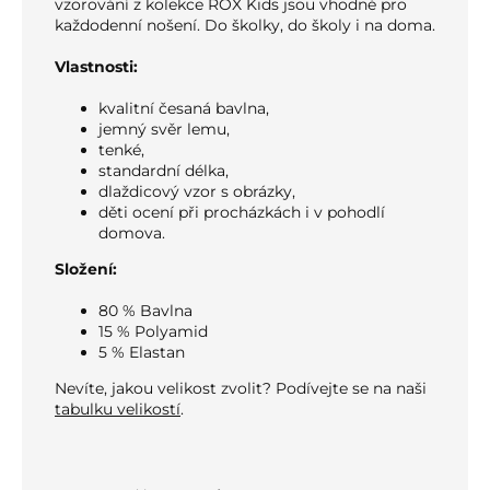
vzorování z kolekce ROX Kids jsou vhodné pro
každodenní nošení. Do školky, do školy i na doma.
Vlastnosti:
kvalitní česaná bavlna,
jemný svěr lemu,
tenké,
standardní délka,
dlaždicový vzor s obrázky,
děti ocení při procházkách i v pohodlí
domova.
Složení:
80 % Bavlna
15 % Polyamid
5 % Elastan
Nevíte, jakou velikost zvolit? Podívejte se na naši
tabulku velikostí
.