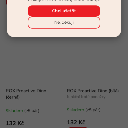
Detail
Detail
Chci ušetřit
Ne, děkuji
Stříbro
Stříbro
ROX Proactive Dino
ROX Proactive Dino (bílá)
(černá)
funkční froté ponožky
funkční froté ponožky
Skladem
(>5 pár)
Skladem
(>5 pár)
132 Kč
132 Kč