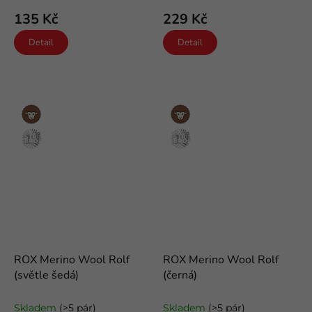
135 Kč
229 Kč
Detail
Detail
Merino
Merino
vlna
vlna
Stříbro
Stříbro
ROX Merino Wool Rolf
ROX Merino Wool Rolf
(světle šedá)
(černá)
vlněné ponožky
vlněné ponožky
Skladem
(>5 pár)
Skladem
(>5 pár)