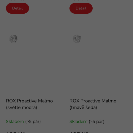
Detail
Detail
Stříbro
Stříbro
ROX Proactive Malmo
ROX Proactive Malmo
(světle modrá)
(tmavě šedá)
funkční froté ponožky
funkční froté ponožky
Skladem
(>5 pár)
Skladem
(>5 pár)