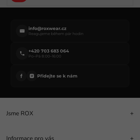
ý
Přihlásit
p
se
i
s
u
info@roxwear.cz
Reagujeme během pár hodin
+420 703 683 064
Po–Pá 8:00–16:00
Přidejte se k nám
Jsme ROX
Informace pro vás