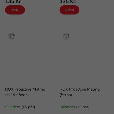
135 Kč
135 Kč
Detail
Detail
Stříbro
Stříbro
ROX Proactive Malmo
ROX Proactive Malmo
(světle šedá)
(černá)
funkční froté ponožky
funkční froté ponožky
Skladem
(>5 pár)
Skladem
(>5 pár)