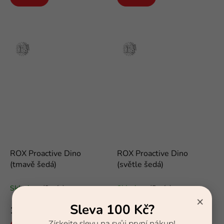
Stříbro
Stříbro
ROX Proactive Dino
ROX Proactive Dino
(tmavě šedá)
(světle šedá)
funkční froté ponožky
funkční froté ponožky
Skladem
(2 pár)
Skladem
(5 pár)
×
Sleva 100 Kč?
132 Kč
132 Kč
Získejte slevu na svůj první nákup!