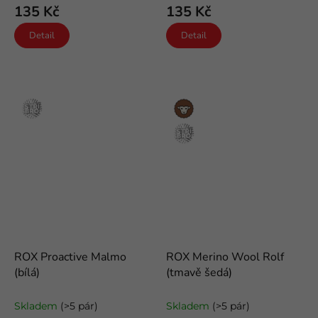
135 Kč
135 Kč
Detail
Detail
Stříbro
Merino
vlna
Stříbro
ROX Proactive Malmo
ROX Merino Wool Rolf
(bílá)
(tmavě šedá)
funkční froté ponožky
vlněné ponožky
Skladem
(>5 pár)
Skladem
(>5 pár)