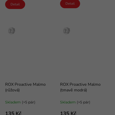
Detail
Detail
Stříbro
Stříbro
ROX Proactive Malmo
ROX Proactive Malmo
(růžová)
(tmavě modrá)
funkční froté ponožky
funkční froté ponožky
Skladem
(>5 pár)
Skladem
(>5 pár)
135 Kč
135 Kč