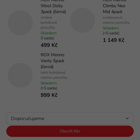
Wool Dolly
Climby Neo
3pack (černá)
Mid 4pack
vlněné
outdoorové
kotníkové
merino ponožky
ponožky
Skladem
Skladem
(>5 sada)
(1 sada)
1 149 Kč
499 Kč
ROX Merino
Venty 5pack
(černá)
letní kotníkové
merino ponožky
Skladem
(>5 sada)
999 Kč
Ř
a
Doporučujeme
z
e
Nejlevnější
Otevřít filtr
n