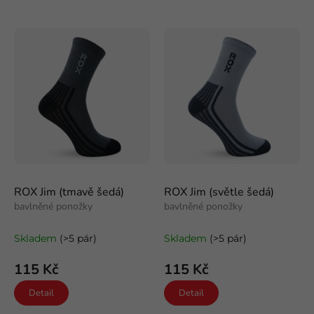
Nejdražší
í
V
p
ý
Nejprodávanější
r
p
o
i
Abecedně
d
s
u
p
k
r
t
o
ů
d
u
k
t
ROX Jim (tmavě šedá)
ROX Jim (světle šedá)
ů
bavlněné ponožky
bavlněné ponožky
Skladem
(>5 pár)
Skladem
(>5 pár)
115 Kč
115 Kč
Detail
Detail