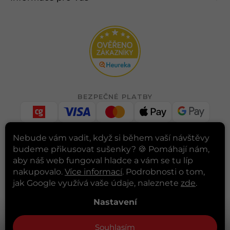
BEZPEČNÉ PLATBY
Nebude vám vadit, když si během vaší návštěvy
RYCHLÉ DORUČENÍ
budeme přikusovat sušenky? 🍪
Pomáhají nám,
aby náš web fungoval hladce a vám se tu líp
nakupovalo.
Více informací
. Podrobnosti o tom,
jak Google využívá vaše údaje, naleznete
zde
.
INSTAGRAM
Nastavení
Sledovat na Instagramu
Souhlasím