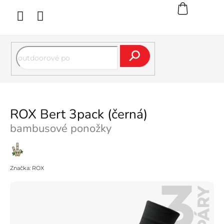
Přejít
na
obsah
Hledat
ROX Bert 3pack (černá)
bambusové ponožky
Bambus
Značka:
ROX