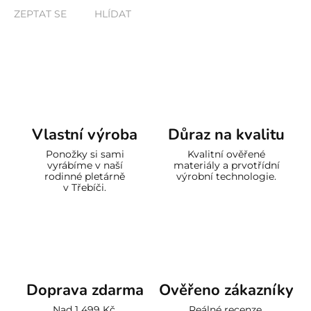
ZEPTAT SE
HLÍDAT
Vlastní výroba
Důraz na kvalitu
Ponožky si sami
Kvalitní ověřené
vyrábíme v naší
materiály a prvotřídní
rodinné pletárně
výrobní technologie.
v Třebíči.
Doprava zdarma
Ověřeno zákazníky
Nad 1 499 Kč.
Reálné recenze.