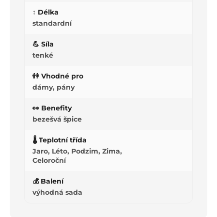
↕️ Délka
standardní
💪 Síla
tenké
👫 Vhodné pro
dámy, pány
👀 Benefity
bezešvá špice
🌡️ Teplotní třída
Jaro, Léto, Podzim, Zima,
Celoroční
💰 Balení
výhodná sada