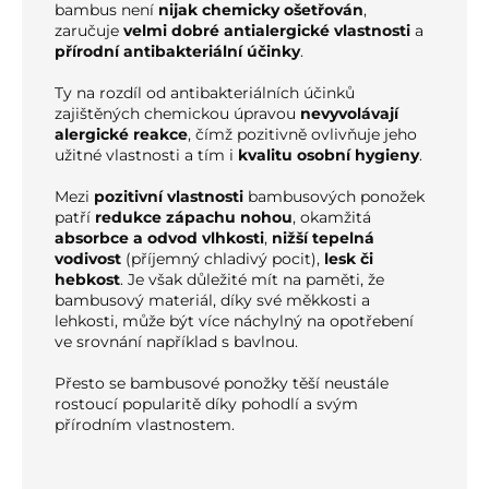
bambus není
nijak chemicky ošetřován
,
zaručuje
velmi dobré antialergické vlastnosti
a
přírodní antibakteriální účinky
.
Ty na rozdíl od antibakteriálních účinků
zajištěných chemickou úpravou
nevyvolávají
alergické reakce
, čímž pozitivně ovlivňuje jeho
užitné vlastnosti a tím i
kvalitu osobní hygieny
.
Mezi
pozitivní vlastnosti
bambusových ponožek
patří
redukce zápachu nohou
, okamžitá
absorbce a odvod vlhkosti
,
nižší tepelná
vodivost
(příjemný chladivý pocit),
lesk či
hebkost
. Je však důležité mít na paměti, že
bambusový materiál, díky své měkkosti a
lehkosti, může být více náchylný na opotřebení
ve srovnání například s bavlnou.
Přesto se bambusové ponožky těší neustále
rostoucí popularitě díky pohodlí a svým
přírodním vlastnostem.