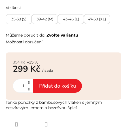
Velikost
35-38 (S)
39-42 (M)
43-46 (L)
47-50 (XL)
Můžeme doručit do:
Zvolte variantu
Možnosti doručení
354 Kč
–15 %
299 Kč
/ sada
Měrná
cena:
Přidat do košíku
Tenké ponožky z bambusových vláken s jemným
nesvíravým lemem a bezešvou špicí.