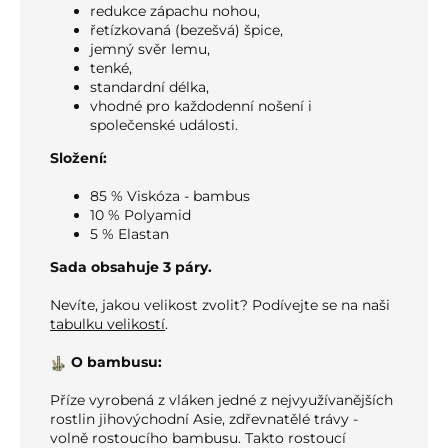
redukce zápachu nohou,
řetízkovaná (bezešvá) špice,
jemný svěr lemu,
tenké,
standardní délka,
vhodné pro každodenní nošení i
společenské události.
Složení:
85 % Viskóza - bambus
10 % Polyamid
5 % Elastan
Sada obsahuje 3 páry.
Nevíte, jakou velikost zvolit? Podívejte se na naši
tabulku velikostí
.
O bambusu:
Příze vyrobená z vláken jedné z nejvyužívanějších
rostlin jihovýchodní Asie, zdřevnatělé trávy -
volně rostoucího bambusu. Takto rostoucí