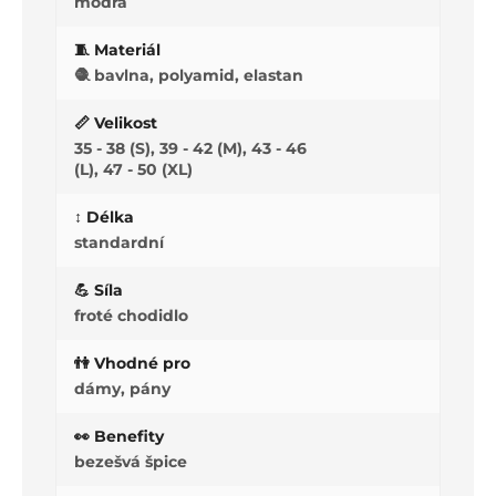
modrá
🧵 Materiál
🧶 bavlna, polyamid, elastan
📏 Velikost
35 - 38 (S), 39 - 42 (M), 43 - 46
(L), 47 - 50 (XL)
↕️ Délka
standardní
💪 Síla
froté chodidlo
👫 Vhodné pro
dámy, pány
👀 Benefity
bezešvá špice