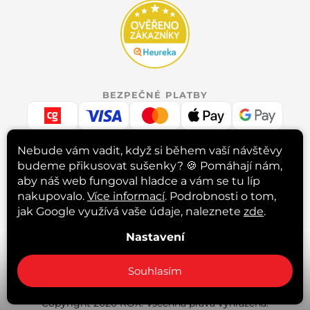
BEZPEČNÉ PLATBY
Nebude vám vadit, když si během vaší návštěvy
budeme přikusovat sušenky? 🍪
Pomáhají nám,
RYCHLÉ DORUČENÍ
aby náš web fungoval hladce a vám se tu líp
nakupovalo.
Více informací
. Podrobnosti o tom,
jak Google využívá vaše údaje, naleznete
zde
.
INSTAGRAM
Nastavení
Sledovat na Instagramu
Souhlasím
Copyright 2026
ROX
. Všechna práva vyhrazena.