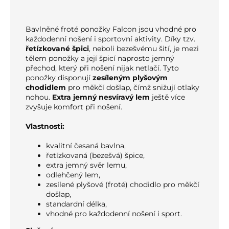
Bavlněné froté ponožky Falcon jsou vhodné pro
každodenní nošení i sportovní aktivity. Díky tzv.
řetízkované špici
, neboli bezešvému šití, je mezi
tělem ponožky a její špicí naprosto jemný
přechod, který při nošení nijak netlačí. Tyto
ponožky disponují
zesíleným plyšovým
chodidlem
pro měkčí došlap, čímž snižují otlaky
nohou.
Extra jemný nesvíravý lem
ještě více
zvyšuje komfort při nošení.
Vlastnosti:
kvalitní česaná bavlna,
řetízkovaná (bezešvá) špice,
extra jemný svěr lemu,
odlehčený lem,
zesílené plyšové (froté) chodidlo pro měkčí
došlap,
standardní délka,
vhodné pro každodenní nošení i sport.