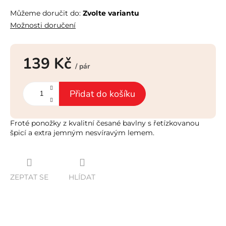
Můžeme doručit do:
Zvolte variantu
Možnosti doručení
139 Kč
/ pár
Měrná
cena:
Přidat do košíku
Froté ponožky z kvalitní česané bavlny s řetízkovanou
špicí a extra jemným nesvíravým lemem.
ZEPTAT SE
HLÍDAT