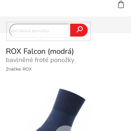
Přejít
na
obsah
Hledat
ROX Falcon (modrá)
bavlněné froté ponožky
Značka:
ROX