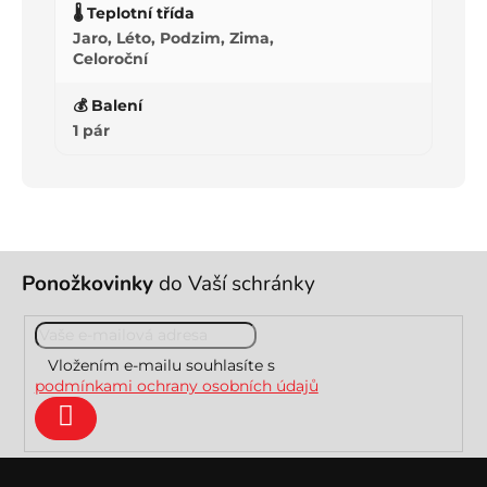
🌡️ Teplotní třída
Jaro, Léto, Podzim, Zima,
Celoroční
💰 Balení
1 pár
Z
Ponožkovinky
do Vaší schránky
á
p
a
t
Vložením e-mailu souhlasíte s
í
podmínkami ochrany osobních údajů
Přihlásit
se