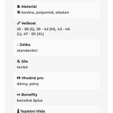
🧵 Materiál
🧶 bavlna, polyamid, elastan
📏 Velikost
35 - 38 (S), 39 - 42 (M), 43 - 46
(L), 47 - 50 (XL)
↕️ Délka
standardní
💪 Síla
tenké
👫 Vhodné pro
dámy, pány
👀 Benefity
bezešvá špice
🌡️ Teplotní třída