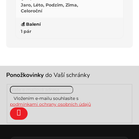
Jaro, Léto, Podzim, Zima,
Celoroční
💰 Balení
1 pár
Z
Ponožkovinky
do Vaší schránky
á
p
a
t
Vložením e-mailu souhlasíte s
í
podmínkami ochrany osobních údajů
Přihlásit
se