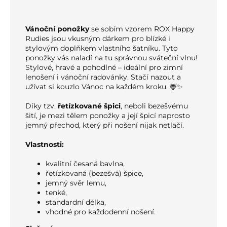
Vánoční ponožky
se sobím vzorem ROX Happy
Rudies jsou vkusným dárkem pro blízké i
stylovým doplňkem vlastního šatníku. Tyto
ponožky vás naladí na tu správnou sváteční vlnu!
Stylové, hravé a pohodlné – ideální pro zimní
lenošení i vánoční radovánky. Stačí nazout a
užívat si kouzlo Vánoc na každém kroku. 🦌✨
Díky tzv.
řetízkované špici
, neboli bezešvému
šití, je mezi tělem ponožky a její špicí naprosto
jemný přechod, který při nošení nijak netlačí.
Vlastnosti:
kvalitní česaná bavlna,
řetízkovaná (bezešvá) špice,
jemný svěr lemu,
tenké,
standardní délka,
vhodné pro každodenní nošení.