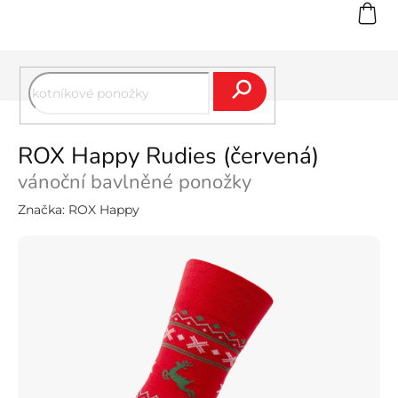
Přejít
na
obsah
Hledat
ROX Happy Rudies (červená)
vánoční bavlněné ponožky
Značka:
ROX Happy