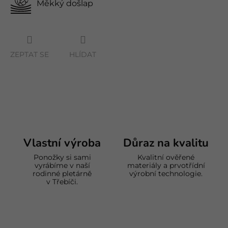
Měkký došlap
ZEPTAT SE
HLÍDAT
Vlastní výroba
Důraz na kvalitu
Ponožky si sami
Kvalitní ověřené
vyrábíme v naší
materiály a prvotřídní
rodinné pletárně
výrobní technologie.
v Třebíči.