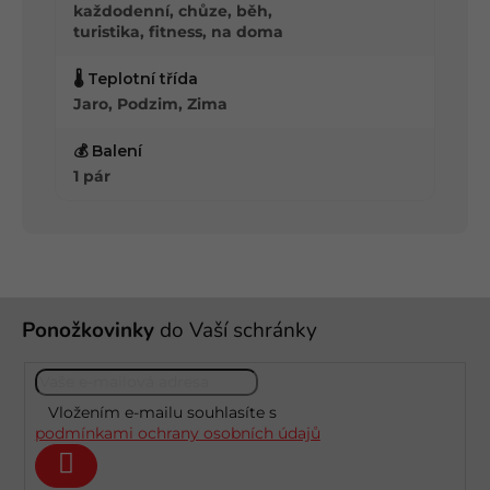
každodenní, chůze, běh,
turistika, fitness, na doma
🌡️ Teplotní třída
Jaro, Podzim, Zima
💰 Balení
1 pár
Z
Ponožkovinky
do Vaší schránky
á
p
a
t
Vložením e-mailu souhlasíte s
í
podmínkami ochrany osobních údajů