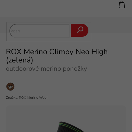
Přejít
na
obsah
Hledat
ROX Merino Climby Neo High
(zelená)
outdoorové merino ponožky
Merino
vlna
Značka:
ROX Merino Wool