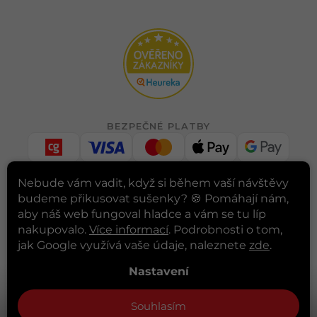
BEZPEČNÉ PLATBY
Nebude vám vadit, když si během vaší návštěvy
budeme přikusovat sušenky? 🍪
Pomáhají nám,
RYCHLÉ DORUČENÍ
aby náš web fungoval hladce a vám se tu líp
nakupovalo.
Více informací
. Podrobnosti o tom,
jak Google využívá vaše údaje, naleznete
zde
.
INSTAGRAM
Nastavení
Sledovat na Instagramu
Souhlasím