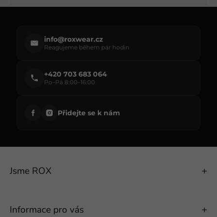
Přihlásit
se
info@roxwear.cz
Reagujeme během pár hodin
+420 703 683 064
Po–Pá 8:00–16:00
Přidejte se k nám
Jsme ROX
Informace pro vás