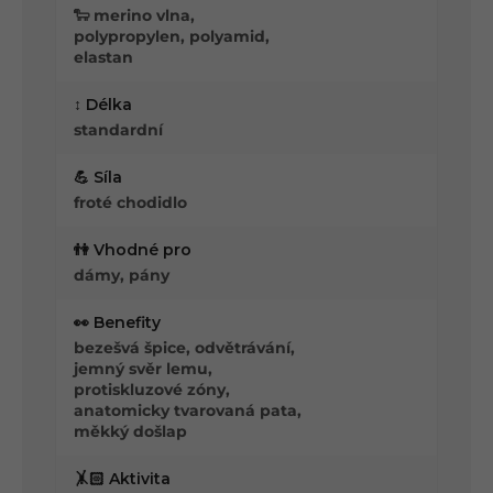
🐑 merino vlna,
polypropylen, polyamid,
elastan
↕️ Délka
standardní
💪 Síla
froté chodidlo
👫 Vhodné pro
dámy, pány
👀 Benefity
bezešvá špice, odvětrávání,
jemný svěr lemu,
protiskluzové zóny,
anatomicky tvarovaná pata,
měkký došlap
🤸🏻 Aktivita