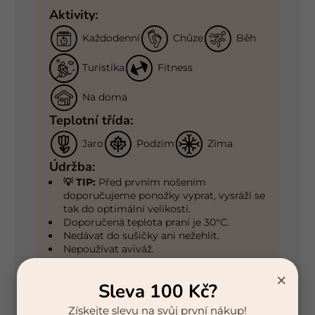
Aktivity:
Každodenní
Chůze
Běh
Turistika
Fitness
Na doma
Teplotní třída:
Jaro
Podzim
Zima
Údržba:
💡 TIP:
Před prvním nošením
doporučujeme ponožky vyprat, vysráží se
tak do optimální velikosti.
Doporučená teplota praní je 30°C.
Nedávat do sušičky ani nežehlit.
Nepoužívat aviváž.
×
Sleva 100 Kč?
Získejte slevu na svůj první nákup!