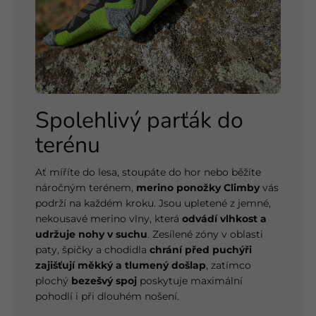
Spolehlivý parťák do
terénu
Ať míříte do lesa, stoupáte do hor nebo běžíte
náročným terénem,
merino ponožky Climby
vás
podrží na každém kroku. Jsou upletené z jemné,
nekousavé merino vlny, která
odvádí vlhkost a
udržuje nohy v suchu
. Zesílené zóny v oblasti
paty, špičky a chodidla
chrání před puchýři
zajišťují měkký a tlumený došlap
, zatímco
plochý
bezešvý spoj
poskytuje maximální
pohodlí i při dlouhém nošení.