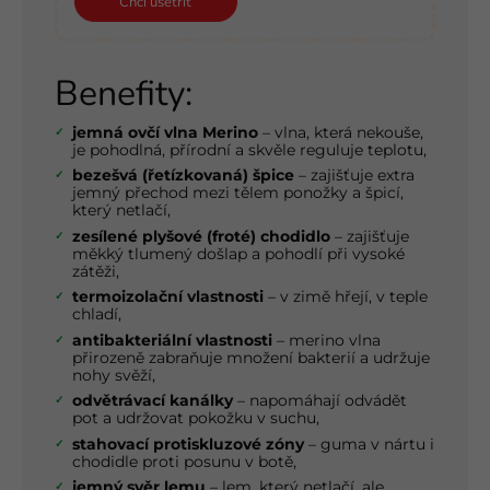
Chci ušetřit
Benefity:
jemná ovčí vlna Merino
– vlna, která nekouše,
je pohodlná, přírodní a skvěle reguluje teplotu,
bezešvá (řetízkovaná) špice
– zajišťuje extra
jemný přechod mezi tělem ponožky a špicí,
který netlačí,
zesílené plyšové (froté) chodidlo
– zajišťuje
měkký tlumený došlap a pohodlí při vysoké
zátěži,
termoizolační vlastnosti
– v zimě hřejí, v teple
chladí,
antibakteriální vlastnosti
– merino vlna
přirozeně zabraňuje množení bakterií a udržuje
nohy svěží,
odvětrávací kanálky
– napomáhají odvádět
pot a udržovat pokožku v suchu,
stahovací protiskluzové zóny
– guma v nártu i
chodidle proti posunu v botě,
jemný svěr lemu
– lem, který netlačí, ale