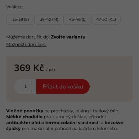
Velikost
35-38 (S)
39-42 (M)
43-46 (L)
47-50 (XL)
Můžeme doručit do:
Zvolte variantu
Možnosti doručení
369 Kč
/ pár
Měrná
cena:
Přidat do košíku
Vlněné ponožky
na procházky, hiking i trailový běh.
Měkké chodidlo
pro tlumený došlap, přírodní
antibakteriální a termoizolační vlastnosti
a
bezešvé
špičky
pro maximální pohodlí na každém kilometru.