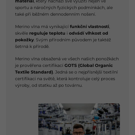
materiál
, který nachází své využití nejen ve
sportu a náročných fyzických podmínkách, ale
také při běžném dennodenním nošení.
Merino vlna má vynikající
funkční vlastnosti
,
skvěle
reguluje teplotu
i
odvádí vlhkost od
pokožky
. Svým přírodním původem je taktéž
šetrná k přírodě.
Merino vlna obsažená ve všech našich ponožkách
je prověřena certifikací
GOTS (Global Organic
Textile Standard)
. Jedná se o nejpřísnější textilní
certifikaci na světě, která kontroluje celý proces
výroby, od statku až po továrnu.