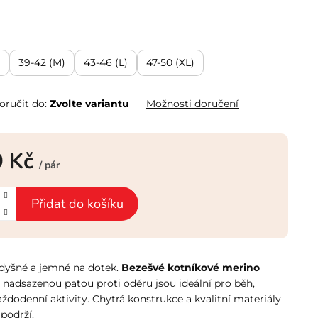
39-42 (M)
43-46 (L)
47-50 (XL)
ručit do:
Zvolte variantu
Možnosti doručení
9 Kč
/ pár
Přidat do košíku
odyšné a jemné na dotek.
Bezešvé kotníkové merino
 nadsazenou patou proti oděru jsou ideální pro běh,
každodenní aktivity. Chytrá konstrukce a kvalitní materiály
 podrží.