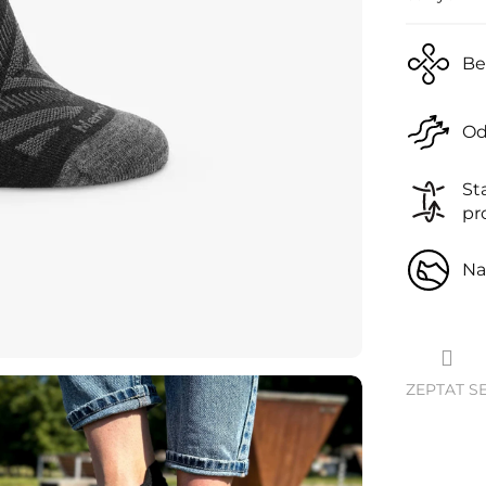
Be
Od
St
pr
Na
ZEPTAT S