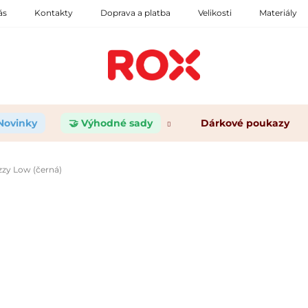
ás
Kontakty
Doprava a platba
Velikosti
Materiály
 Novinky
🤝 Výhodné sady
Dárkové poukazy
zy Low (černá)