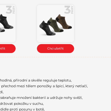
třit
Chci ušetřit
hodlná, přírodní a skvěle reguluje teplotu,
ý přechod mezi tělem ponožky a špicí, který netlačí,
dí,
zabraňuje množení bakterií a udržuje nohy svěží,
držovat pokožku v suchu,
didle proti posunu v botě,