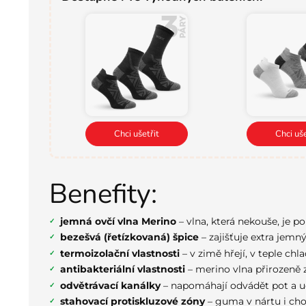
Chci ušetřit
Chci uše
Benefity:
jemná ovčí vlna Merino
– vlna, která nekouše, je po
bezešvá (řetízkovaná) špice
– zajišťuje extra jemn
termoizolační vlastnosti
– v zimě hřejí, v teple chla
antibakteriální vlastnosti
– merino vlna přirozeně 
odvětrávací kanálky
– napomáhají odvádět pot a u
stahovací protiskluzové zóny
– guma v nártu i cho