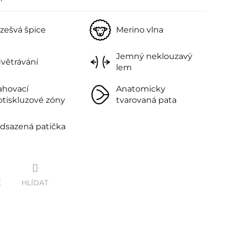
zešvá špice
Merino vlna
Jemný neklouzavý
větrávání
lem
ahovací
Anatomicky
otiskluzové zóny
tvarovaná pata
dsazená patička
E
HLÍDAT