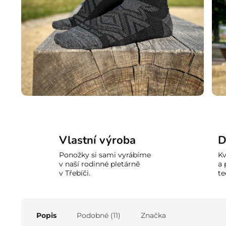
Vlastní výroba
D
Ponožky si sami vyrábíme
Kv
v naší rodinné pletárně
a 
v Třebíči.
te
Popis
Podobné (11)
Značka