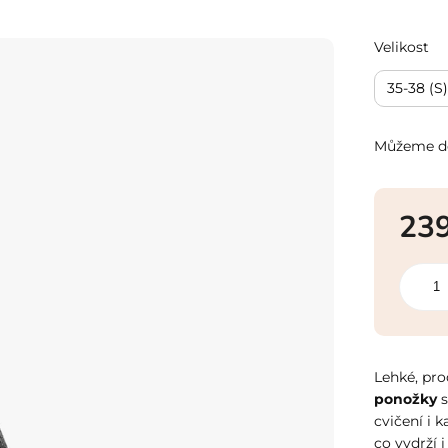
Velikost
35-38 (S)
Můžeme do
23
Měrná
cena:
Lehké, pr
ponožky
s
cvičení i 
co vydrží i