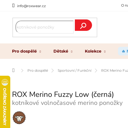
Přejít
O n
info@roxwear.cz
na
obsah
Hledat
Pro dospělé
Dětské
Kolekce
🔥
Domů
Pro dospělé
Sportovní / Funkční
ROX Merino Fuz
ROX Merino Fuzzy Low (černá)
kotníkové volnočasové merino ponožky
Merino
vlna