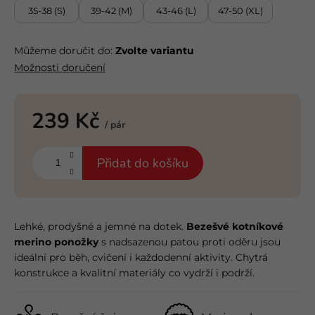
35-38 (S)
39-42 (M)
43-46 (L)
47-50 (XL)
Můžeme doručit do:
Zvolte variantu
Možnosti doručení
239 Kč
/ pár
Měrná
cena:
Přidat do košíku
Lehké, prodyšné a jemné na dotek.
Bezešvé kotníkové
merino ponožky
s nadsazenou patou proti oděru jsou
ideální pro běh, cvičení i každodenní aktivity. Chytrá
konstrukce a kvalitní materiály co vydrží i podrží.