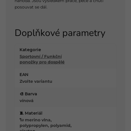
náhoda. Jsou výsledkem práce, péče a chuti
posouvat se dál.
Doplňkové parametry
Kategorie
Sportovní / Funkční
ponožky pro dospělé
EAN
Zvolte variantu
🎨 Barva
vínová
🧵 Materiál
🐑 merino vlna,
polypropylen, polyamid,