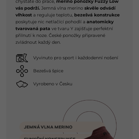
chystáte do práce,
merino ponožky Fuzzy Low
vás podrží.
Jemná vlna merino
skvěle odvádí
vlhkost
a reguluje teplotu,
bezešvá konstrukce
poskytuje nic netlačící pohodlí a
anatomicky
tvarovaná pata
ve tvaru Y zajišťuje perfektní
přilnutí k noze. České ponožky připravené
zvládnout každý den.
Vyvinuto pro sport i každodenní nošení
Bezešvá špice
Vyrobeno v Česku