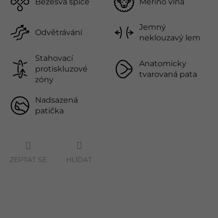
Bezešvá špice
Merino vlna
Jemný
Odvětrávání
neklouzavý lem
Stahovací
Anatomicky
protiskluzové
tvarovaná pata
zóny
Nadsazená
patička
ZEPTAT SE
HLÍDAT