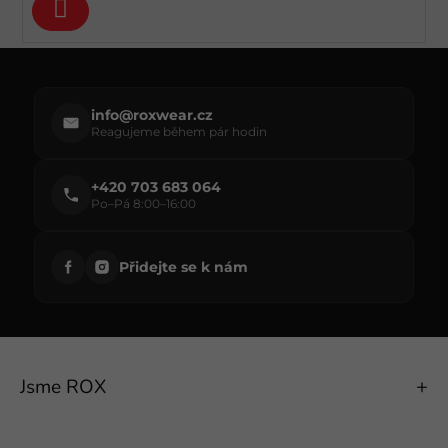
Přihlásit
se
info@roxwear.cz
Reagujeme během pár hodin
+420 703 683 064
Po–Pá 8:00–16:00
Přidejte se k nám
Jsme ROX