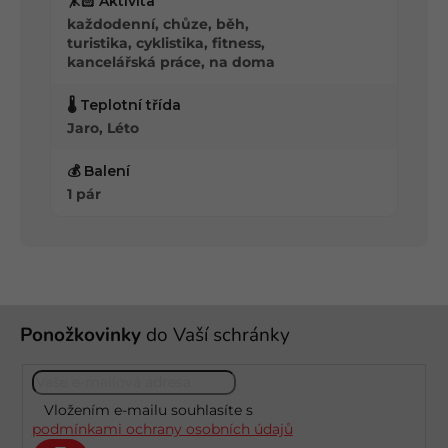
🤸🏻 Aktivita
každodenní, chůze, běh,
turistika, cyklistika, fitness,
kancelářská práce, na doma
🌡️ Teplotní třída
Jaro, Léto
💰 Balení
1 pár
Z
Ponožkovinky
do Vaší schránky
á
p
a
t
Vložením e-mailu souhlasíte s
í
podmínkami ochrany osobních údajů