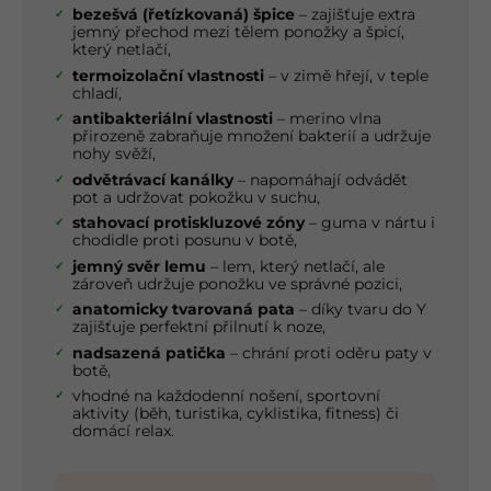
bezešvá (řetízkovaná) špice
– zajišťuje extra
jemný přechod mezi tělem ponožky a špicí,
který netlačí,
termoizolační vlastnosti
– v zimě hřejí, v teple
chladí,
antibakteriální vlastnosti
– merino vlna
přirozeně zabraňuje množení bakterií a udržuje
nohy svěží,
odvětrávací kanálky
– napomáhají odvádět
pot a udržovat pokožku v suchu,
stahovací protiskluzové zóny
– guma v nártu i
chodidle proti posunu v botě,
jemný svěr lemu
– lem, který netlačí, ale
zároveň udržuje ponožku ve správné pozici,
anatomicky tvarovaná pata
– díky tvaru do Y
zajišťuje perfektní přilnutí k noze,
nadsazená patička
– chrání proti oděru paty v
botě,
vhodné na každodenní nošení, sportovní
aktivity (běh, turistika, cyklistika, fitness) či
domácí relax.