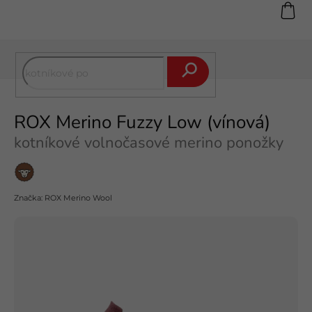
Přejít
na
obsah
Hledat
ROX Merino Fuzzy Low (vínová)
kotníkové volnočasové merino ponožky
Merino
vlna
Značka:
ROX Merino Wool