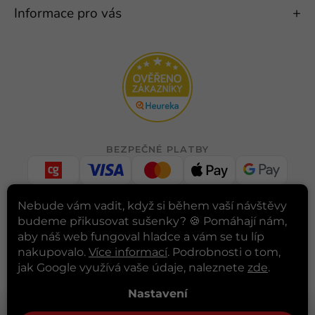
Informace pro vás
BEZPEČNÉ PLATBY
Nebude vám vadit, když si během vaší návštěvy
RYCHLÉ DORUČENÍ
budeme přikusovat sušenky? 🍪
Pomáhají nám,
aby náš web fungoval hladce a vám se tu líp
nakupovalo.
Více informací
. Podrobnosti o tom,
jak Google využívá vaše údaje, naleznete
zde
.
INSTAGRAM
Nastavení
Sledovat na Instagramu