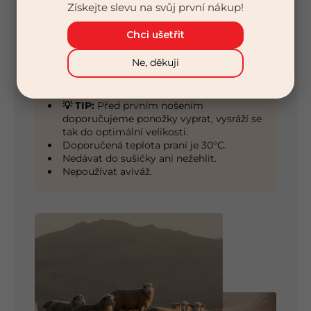
Získejte slevu na svůj první nákup!
Na doma
Chci ušetřit
Teplotní třída:
Ne, děkuji
Jaro
Léto
Údržba:
💡 TIP:
Před prvním nošením
doporučujeme ponožky vyprat, vysráží se
tak do optimální velikosti.
Doporučená teplota praní je 30°C.
Nedávat do sušičky ani nežehlit.
Nepoužívat aviváž.