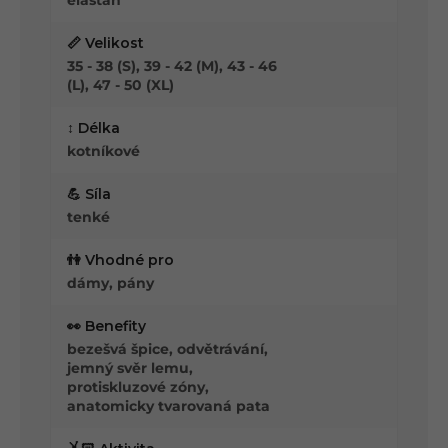
elastan
📏 Velikost
35 - 38 (S), 39 - 42 (M), 43 - 46
(L), 47 - 50 (XL)
↕️ Délka
kotníkové
💪 Síla
tenké
👫 Vhodné pro
dámy, pány
👀 Benefity
bezešvá špice, odvětrávání,
jemný svěr lemu,
protiskluzové zóny,
anatomicky tvarovaná pata