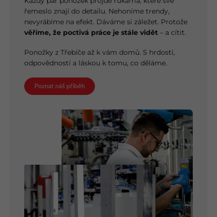
Každý pár ponožek projde rukama, které své
řemeslo znají do detailu. Nehoníme trendy,
nevyrábíme na efekt. Dáváme si záležet. Protože
věříme, že poctivá práce je stále vidět
– a cítit.
Ponožky z Třebíče až k vám domů. S hrdostí,
odpovědností a láskou k tomu, co děláme.
Poznat náš příběh