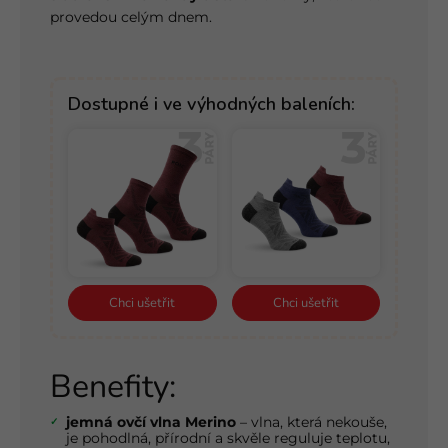
provedou celým dnem.
Dostupné i ve výhodných baleních:
Chci ušetřit
Chci ušetřit
Benefity:
jemná ovčí vlna Merino
– vlna, která nekouše,
je pohodlná, přírodní a skvěle reguluje teplotu,