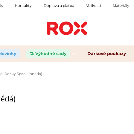
ás
Kontakty
Doprava a platba
Velikosti
Materiály
 Novinky
🤝 Výhodné sady
Dárkové poukazy
l Rocky 3pack (hnědá)
nědá)