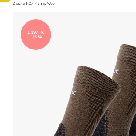
Značka:
ROX Merino Wool
1 197 Kč
–16 %