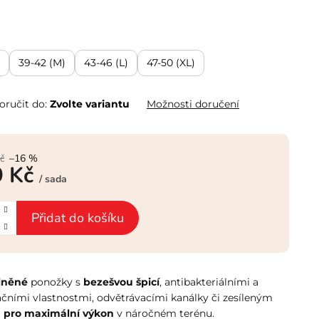
39-42 (M)
43-46 (L)
47-50 (XL)
ručit do:
Zvolte variantu
Možnosti doručení
č
–16 %
9 Kč
/ sada
Přidat do košíku
lněné
ponožky s
bezešvou špicí
, antibakteriálními a
čními vlastnostmi, odvětrávacími kanálky či zesíleným
m
pro maximální výkon
v náročném terénu.