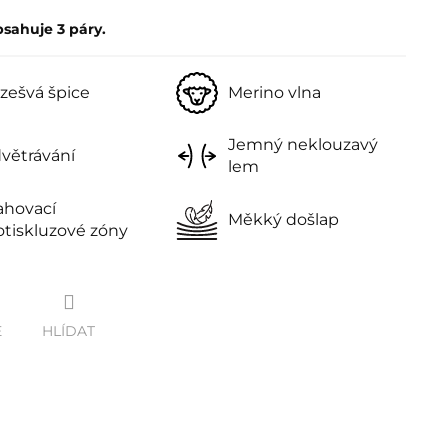
bsahuje 3 páry.
zešvá špice
Merino vlna
Jemný neklouzavý
větrávání
lem
ahovací
Měkký došlap
otiskluzové zóny
E
HLÍDAT