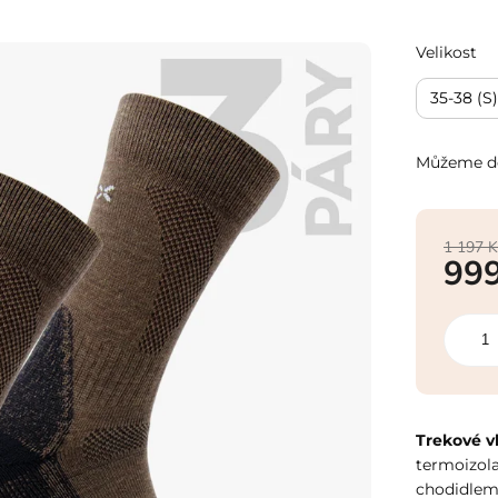
Velikost
35-38 (S)
Můžeme do
1 197 K
99
Měrná
cena:
Trekové v
termoizola
chodidle