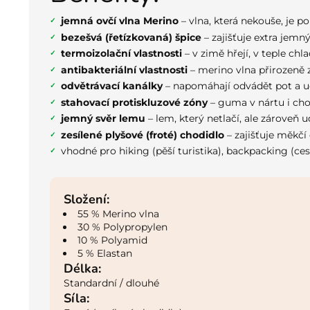
jemná ovčí vlna Merino
– vlna, která nekouše, je po
bezešvá (řetízkovaná) špice
– zajišťuje extra jemn
termoizolační vlastnosti
– v zimě hřejí, v teple chla
antibakteriální vlastnosti
– merino vlna přirozeně 
odvětrávací kanálky
– napomáhají odvádět pot a u
stahovací protiskluzové zóny
– guma v nártu i cho
jemný svěr lemu
– lem, který netlačí, ale zároveň 
zesílené plyšové (froté) chodidlo
– zajišťuje měkčí 
vhodné pro hiking (pěší turistika), backpacking (ce
Složení:
55 % Merino vlna
30 % Polypropylen
10 % Polyamid
5 % Elastan
Délka:
Standardní / dlouhé
Síla: