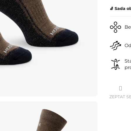
🧦 Sada o
Be
Od
St
pr
ZEPTAT S