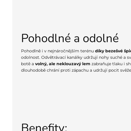
Pohodlné a odolné
Pohodlně i v nejnáročnějším terénu
díky bezešvé špi
odolnost. Odvětrávací kanálky udržují nohy suché a s
botě a
volný, ale neklouzavý lem
zabraňuje tlaku i s
dlouhodobě chrání proti zápachu a udržují pocit svěže
Benefity: