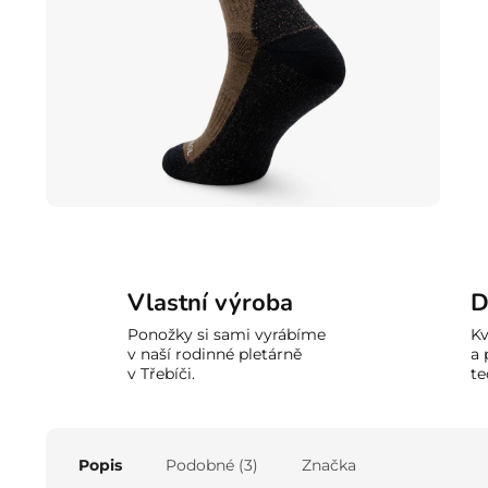
Vlastní výroba
D
Ponožky si sami vyrábíme
Kv
v naší rodinné pletárně
a 
v Třebíči.
te
Popis
Podobné (3)
Značka