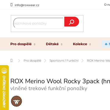
Přejít
O n
info@roxwear.cz
na
obsah
Hledat
Pro dospělé
Dětské
Kolekce
🔥
Domů
Pro dospělé
Sportovní / Funkční
ROX Merino Woo
ROX Merino Wool Rocky 3pack (h
vlněné trekové funkční ponožky
Merino
vlna