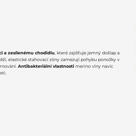
ci a zesílenému chodidlu
, které zajišťuje jemný došlap a
věží, elastické stahovací zóny zamezují pohybu ponožky v
hrnování.
Antibakteriální vlastnosti
merino vlny navíc
sti.