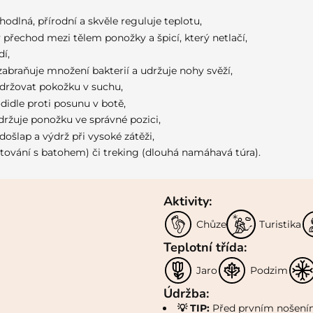
hodlná, přírodní a skvěle reguluje teplotu,
ý přechod mezi tělem ponožky a špicí, který netlačí,
dí,
zabraňuje množení bakterií a udržuje nohy svěží,
držovat pokožku v suchu,
didle proti posunu v botě,
udržuje ponožku ve správné pozici,
došlap a výdrž při vysoké zátěži,
stování s batohem) či treking (dlouhá namáhavá túra).
Aktivity:
Chůze
Turistika
Teplotní třída:
Jaro
Podzim
Údržba:
💡 TIP:
Před prvním nošením