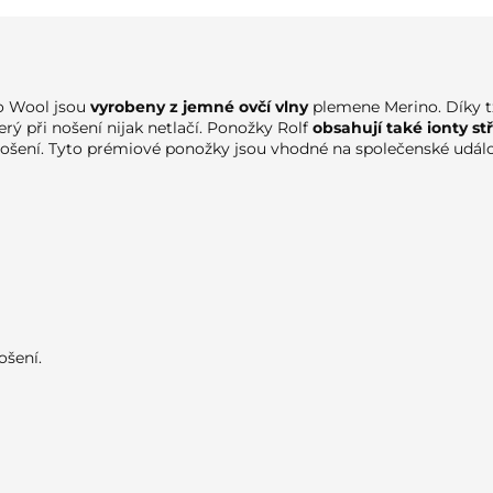
o Wool jsou
vyrobeny z jemné ovčí vlny
plemene Merino. Díky t
rý při nošení nijak netlačí. Ponožky Rolf
obsahují také ionty stř
nošení. Tyto prémiové ponožky jsou vhodné na společenské událos
ošení.