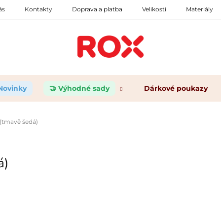
ás
Kontakty
Doprava a platba
Velikosti
Materiály
 Novinky
🤝 Výhodné sady
Dárkové poukazy
(tmavě šedá)
á)