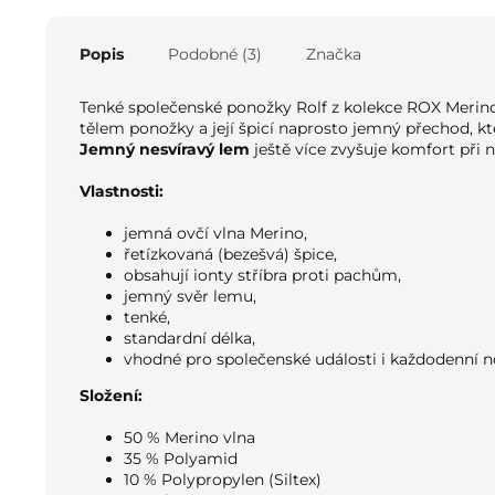
Popis
Podobné (3)
Značka
Tenké společenské ponožky Rolf z kolekce ROX Merin
tělem ponožky a její špicí naprosto jemný přechod, kte
Jemný nesvíravý lem
ještě více zvyšuje komfort při 
Vlastnosti:
jemná ovčí vlna Merino,
řetízkovaná (bezešvá) špice,
obsahují ionty stříbra proti pachům,
jemný svěr lemu,
tenké,
standardní délka,
vhodné pro společenské události i každodenní n
Složení:
50 % Merino vlna
35 % Polyamid
10 % Polypropylen (Siltex)