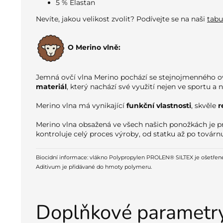
5 % Elastan
Nevíte, jakou velikost zvolit? Podívejte se na naši
tabu
O Merino vlně:
Jemná ovčí vlna Merino pochází se stejnojmenného ov
materiál
, který nachází své využití nejen ve sportu
Merino vlna má vynikající
funkční vlastnosti
, skvěle
r
Merino vlna obsažená ve všech našich ponožkách je pr
kontroluje celý proces výroby, od statku až po továrn
Biocidní informace: vlákno Polypropylen PROLEN® SILTEX je ošetřené an
Aditivum je přidávané do hmoty polymeru.
Doplňkové parametr