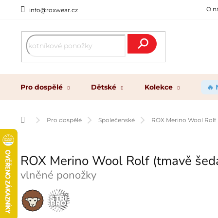
Přejít
O n
info@roxwear.cz
na
obsah
Hledat
Pro dospělé
Dětské
Kolekce
🔥
Domů
Pro dospělé
Společenské
ROX Merino Wool Rolf 
ROX Merino Wool Rolf (tmavě šed
vlněné ponožky
Merino
Stříbro
vlna