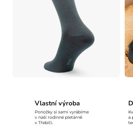
Vlastní výroba
D
Ponožky si sami vyrábíme
Kv
v naší rodinné pletárně
a 
v Třebíči.
te