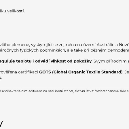
lku velikostí
.
čího plemene, vyskytující se zejména na území Austrálie a Nové
 a náročných fyzických podmínkách, ale také při běžném dennoden
eguluje teplotu
i
odvádí vlhkost od pokožky
. Svým přírodním p
ověřena certifikací
GOTS (Global Organic Textile Standard)
. J
u.
tibakteriálním aditivem na bázi iontů stříbra, aktivní látka: fosforečnanové sklo s
y