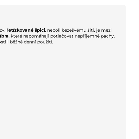
zv.
řetízkované špici
, neboli bezešvému šití, je mezi
íbra
, které napomáhají potlačovat nepříjemné pachy.
ti i běžné denní použití.