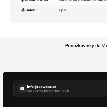
💰 Balení
1 pár
Z
á
Ponožkovinky
do Va
p
a
t
í
info@roxwear.cz
Reagujeme během pár hodin