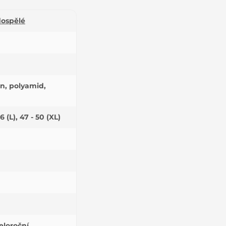
dospělé
en, polyamid,
46 (L), 47 - 50 (XL)
eloroční