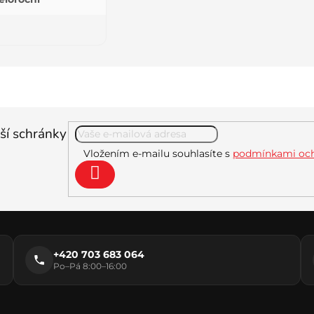
ší schránky
Vložením e-mailu souhlasíte s
podmínkami och
Přihlásit
se
+420 703 683 064
Po–Pá 8:00–16:00