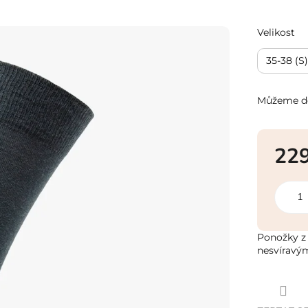
Velikost
35-38 (S)
Můžeme do
22
Měrná
cena:
Ponožky z 
nesvíravý