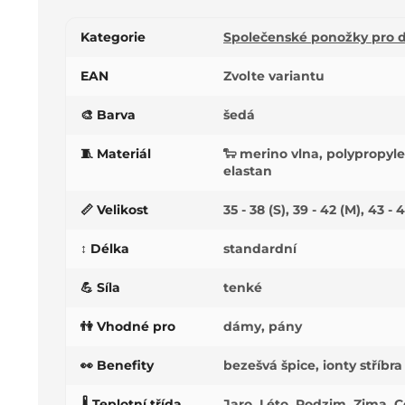
Kategorie
Společenské ponožky pro 
EAN
Zvolte variantu
🎨 Barva
šedá
🧵 Materiál
🐑 merino vlna, polypropyl
elastan
📏 Velikost
35 - 38 (S), 39 - 42 (M), 43 - 
↕️ Délka
standardní
💪 Síla
tenké
👫 Vhodné pro
dámy, pány
👀 Benefity
bezešvá špice, ionty stříbra
🌡️ Teplotní třída
Jaro, Léto, Podzim, Zima, C