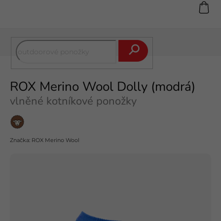
Přejít
na
obsah
Hledat
ROX Merino Wool Dolly (modrá)
vlněné kotníkové ponožky
Merino
vlna
Značka:
ROX Merino Wool