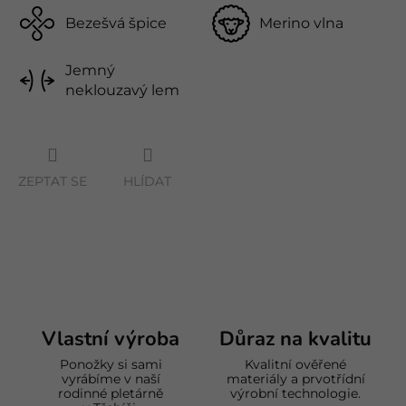
Bezešvá špice
Merino vlna
Jemný
neklouzavý lem
ZEPTAT SE
HLÍDAT
Vlastní výroba
Důraz na kvalitu
Ponožky si sami
Kvalitní ověřené
vyrábíme v naší
materiály a prvotřídní
rodinné pletárně
výrobní technologie.