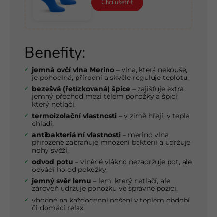
Chci ušetřit
Benefity:
jemná ovčí vlna Merino
– vlna, která nekouše,
je pohodlná, přírodní a skvěle reguluje teplotu,
bezešvá (řetízkovaná) špice
– zajišťuje extra
jemný přechod mezi tělem ponožky a špicí,
který netlačí,
termoizolační vlastnosti
– v zimě hřejí, v teple
chladí,
antibakteriální vlastnosti
– merino vlna
přirozeně zabraňuje množení bakterií a udržuje
nohy svěží,
odvod potu
– vlněné vlákno nezadržuje pot, ale
odvádí ho od pokožky,
jemný svěr lemu
– lem, který netlačí, ale
zároveň udržuje ponožku ve správné pozici,
vhodné na každodenní nošení v teplém období
či domácí relax.