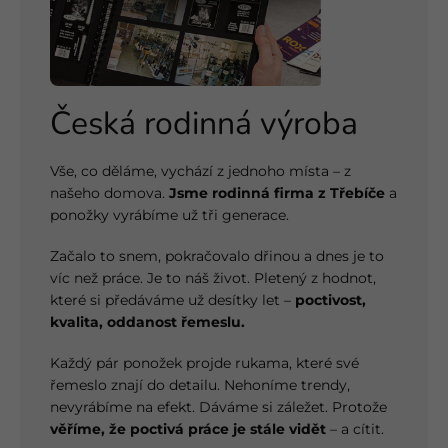
Česká rodinná výroba
Vše, co děláme, vychází z jednoho místa – z
našeho domova.
Jsme rodinná firma z Třebíče
a
ponožky vyrábíme už tři generace.
Začalo to snem, pokračovalo dřinou a dnes je to
víc než práce. Je to náš život. Pletený z hodnot,
které si předáváme už desítky let –
poctivost,
kvalita, oddanost řemeslu.
Každý pár ponožek projde rukama, které své
řemeslo znají do detailu. Nehoníme trendy,
nevyrábíme na efekt. Dáváme si záležet. Protože
věříme, že poctivá práce je stále vidět
– a cítit.