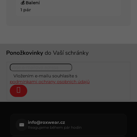
💰 Balení
1 pár
Z
Ponožkovinky
do Vaší schránky
á
p
a
t
Vložením e-mailu souhlasíte s
í
podmínkami ochrany osobních údajů
Přihlásit
se
info@roxwear.cz
Reagujeme během pár hodin