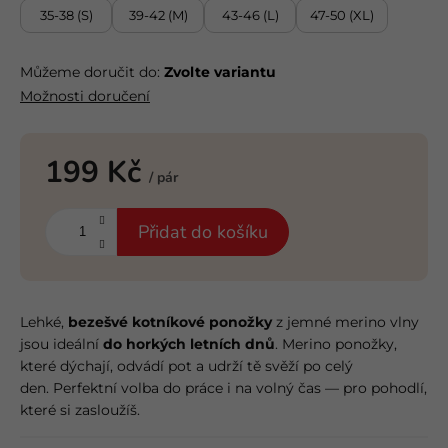
35-38 (S)
39-42 (M)
43-46 (L)
47-50 (XL)
Můžeme doručit do:
Zvolte variantu
Možnosti doručení
199 Kč
/ pár
Měrná
cena:
Přidat do košíku
Lehké,
bezešvé kotníkové ponožky
z jemné merino vlny
jsou ideální
do horkých letních dnů
. Merino ponožky,
které dýchají, odvádí pot a udrží tě svěží po celý
den. Perfektní volba do práce i na volný čas — pro pohodlí,
které si zasloužíš.