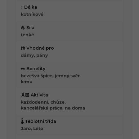
↕️ Délka
kotníkové
💪 Síla
tenké
👫 Vhodné pro
dámy, pány
👀 Benefity
bezešvá špice, jemný svěr
lemu
🤸🏻 Aktivita
každodenní, chůze,
kancelářská práce, na doma
🌡️ Teplotní třída
Jaro, Léto