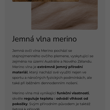
Jemná vlna merino
Jemná ovčí vlna Merino pochází se
stejnojmenného ovčího plemene, vyskytující se
zejména na území Austrálie a Nového Zélandu.
Merino vlna je
extrémně jemný přírodní
materiál
, který nachází své využití nejen ve
sportu a náročných fyzických podmínkách, ale
také při běžném dennodenním nošení.
Merino vlna má vynikající
funkční vlastnosti
,
skvěle
reguluje teplotu
i
odvádí vlhkost od
pokožky
. Svým přírodním původem je taktéž
šetrná k přírodě.