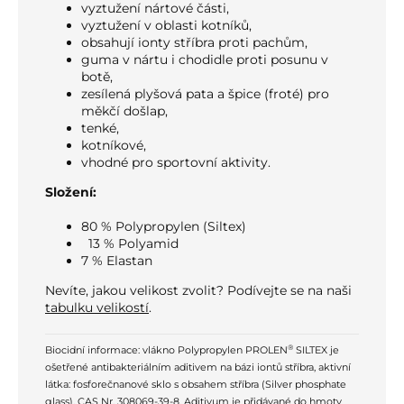
vyztužení nártové části,
vyztužení v oblasti kotníků,
obsahují ionty stříbra proti pachům,
guma v nártu i chodidle proti posunu v
botě,
zesílená plyšová pata a špice (froté) pro
měkčí došlap,
tenké,
kotníkové,
vhodné pro sportovní aktivity.
Složení:
80 % Polypropylen (Siltex)
13 % Polyamid
7 % Elastan
Nevíte, jakou velikost zvolit? Podívejte se na naši
tabulku velikostí
.
®
Biocidní informace: vlákno Polypropylen PROLEN
SILTEX je
ošetřené antibakteriálním aditivem na bázi iontů stříbra, aktivní
látka: fosforečnanové sklo s obsahem stříbra (Silver phosphate
glass), CAS Nr. 308069-39-8. Aditivum je přidávané do hmoty