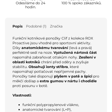
Odesíláme do 24
100 % spoko zákazníků.
hodin.
Popis
Podobné (1)
Značka
Funkční kotníkové ponožky Clif z kolekce ROX
Proactive jsou vhodné pro sportovní aktivity.
Díky
anatomickému tvarování
(levá a pravá)
perfektně sedí na noze.
Vyztužená nártová část
napomáhá zabraňovat otlakům nohy.
Zesílení v
oblasti kotníků
chrání před oděry a zvyšuje
stabilitu.
Obsahují ionty stříbra
, které
napomáhají potlačovat nepříjemné pachy.
Ponožky také disponují
plyšem v patě a špici
pro
měkčí došlap a
extra gumou v nártu i chodidle
proti posunu v botě.
Vlastnosti:
funkční polypropylenové vlákno,
anatomické tvarování (L+P),