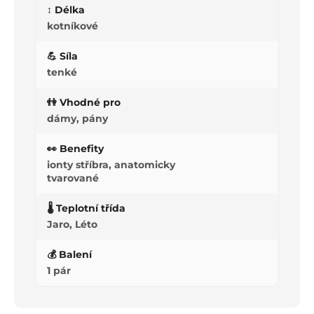
↕️ Délka
kotníkové
💪 Síla
tenké
👫 Vhodné pro
dámy, pány
👀 Benefity
ionty stříbra, anatomicky
tvarované
🌡️ Teplotní třída
Jaro, Léto
💰 Balení
1 pár