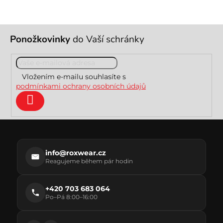
Z
Ponožkovinky
do Vaší schránky
á
p
a
t
Vložením e-mailu souhlasíte s
í
podmínkami ochrany osobních údajů
Přihlásit
se
info@roxwear.cz
Reagujeme během pár hodin
+420 703 683 064
Po–Pá 8:00–16:00