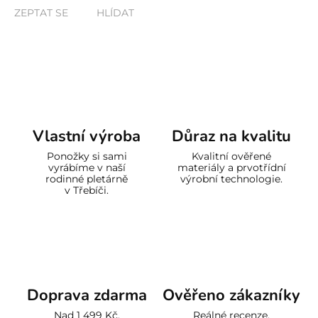
ZEPTAT SE
HLÍDAT
Vlastní výroba
Důraz na kvalitu
Ponožky si sami
Kvalitní ověřené
vyrábíme v naší
materiály a prvotřídní
rodinné pletárně
výrobní technologie.
v Třebíči.
Doprava zdarma
Ověřeno zákazníky
Nad 1 499 Kč.
Reálné recenze.