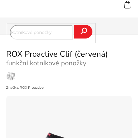
Přejít
na
obsah
Hledat
ROX Proactive Clif (červená)
funkční kotníkové ponožky
Stříbro
Značka:
ROX Proactive