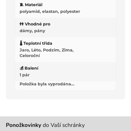
🧵 Materiál
polyamid, elastan, polyester
👫 Vhodné pro
dámy, pány
🌡️ Teplotní třída
Jaro, Léto, Podzim, Zima,
Celoroční
💰 Balení
1 pár
Položka byla vyprodána…
Z
Ponožkovinky
do Vaší schránky
á