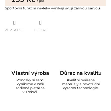
/ pár
Měrná
Sportovní funkční návleky vynikají svojí zářivou barvou.
cena:
ZEPTAT SE
HLÍDAT
Vlastní výroba
Důraz na kvalitu
Ponožky si sami
Kvalitní ověřené
vyrábíme v naší
materiály a prvotřídní
rodinné pletárně
výrobní technologie.
v Třebíči.