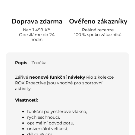
Doprava zdarma
Ověřeno zákazníky
Nad 1 499 Kč.
Reálné recenze.
Odesíláme do 24
100 % spoko zákazníků.
hodin.
Popis
Značka
Zářivé
neonové funkční návleky
Rio z kolekce
ROX Proactive jsou vhodné pro sportovní
aktivity.
Vlastnosti:
funkční polyesterové vlákno,
rychleschnoucí,
optimální odvod potu,
univerzální velikost,
délka 35 cm,