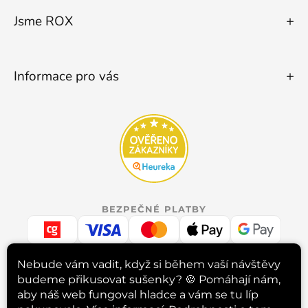
Jsme ROX
Informace pro vás
BEZPEČNÉ PLATBY
Nebude vám vadit, když si během vaší návštěvy
budeme přikusovat sušenky? 🍪
Pomáhají nám,
RYCHLÉ DORUČENÍ
aby náš web fungoval hladce a vám se tu líp