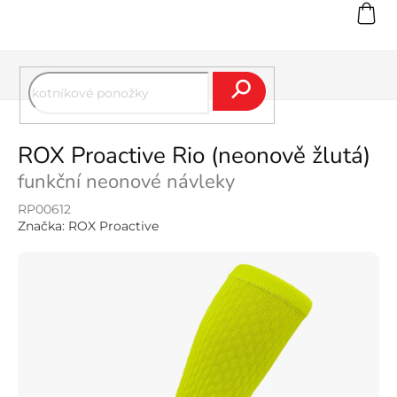
Přejít
na
obsah
Hledat
ROX Proactive Rio (neonově žlutá)
funkční neonové návleky
RP00612
Značka:
ROX Proactive