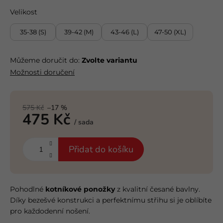
Velikost
35-38 (S)
39-42 (M)
43-46 (L)
47-50 (XL)
Můžeme doručit do:
Zvolte variantu
Možnosti doručení
575 Kč
–17 %
475 Kč
/ sada
Měrná
cena:
Přidat do košíku
Pohodlné
kotníkové ponožky
z kvalitní česané bavlny.
Díky bezešvé konstrukci a perfektnímu střihu si je oblíbíte
pro každodenní nošení.