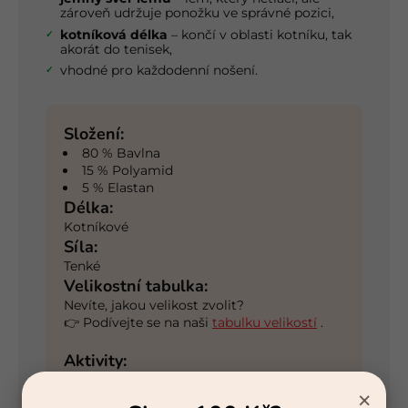
zároveň udržuje ponožku ve správné pozici,
kotníková délka
– končí v oblasti kotníku, tak
akorát do tenisek,
vhodné pro každodenní nošení.
Složení:
80 % Bavlna
15 % Polyamid
5 % Elastan
Délka:
Kotníkové
Síla:
Tenké
Velikostní tabulka:
Nevíte, jakou velikost zvolit?
👉 Podívejte se na naši
tabulku velikostí
.
Aktivity:
Každodenní
Chůze
×