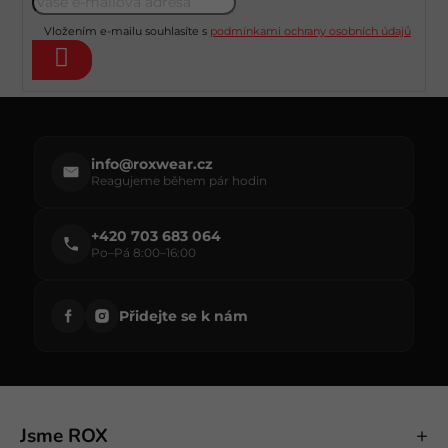
a
t
Vložením e-mailu souhlasíte s
podmínkami ochrany osobních údajů
í
Přihlásit
se
info@roxwear.cz
Reagujeme během pár hodin
+420 703 683 064
Po–Pá 8:00–16:00
Přidejte se k nám
Jsme ROX