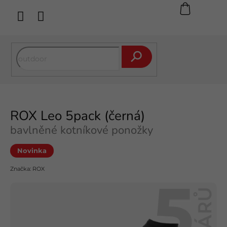
Přejít
na
obsah
Hledat
ROX Leo 5pack (černá)
bavlněné kotníkové ponožky
Novinka
Značka:
ROX