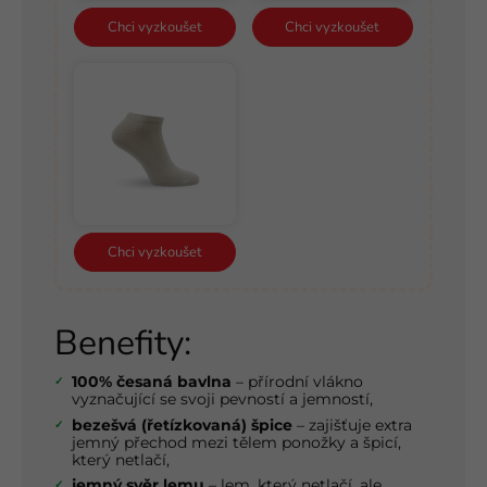
Chci vyzkoušet
Chci vyzkoušet
Chci vyzkoušet
Benefity:
100% česaná bavlna
– přírodní vlákno
vyznačující se svoji pevností a jemností,
bezešvá (řetízkovaná) špice
– zajišťuje extra
jemný přechod mezi tělem ponožky a špicí,
který netlačí,
jemný svěr lemu
– lem, který netlačí, ale