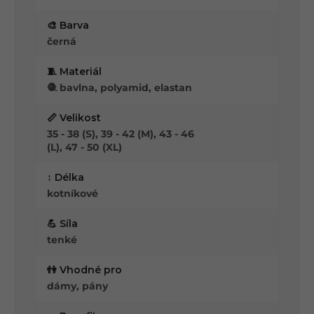
🎨 Barva
černá
🧵 Materiál
🧶 bavlna, polyamid, elastan
📏 Velikost
35 - 38 (S), 39 - 42 (M), 43 - 46
(L), 47 - 50 (XL)
↕️ Délka
kotníkové
💪 Síla
tenké
👫 Vhodné pro
dámy, pány