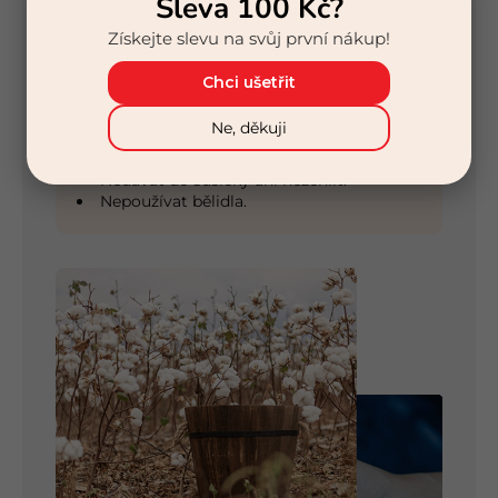
Sleva 100 Kč?
Kancelářská práce
Na doma
Získejte slevu na svůj první nákup!
Teplotní třída:
Chci ušetřit
Jaro
Léto
Ne, děkuji
Údržba:
Maximální teplota praní je 40°C.
Nedávat do sušičky ani nežehlit.
Nepoužívat bělidla.