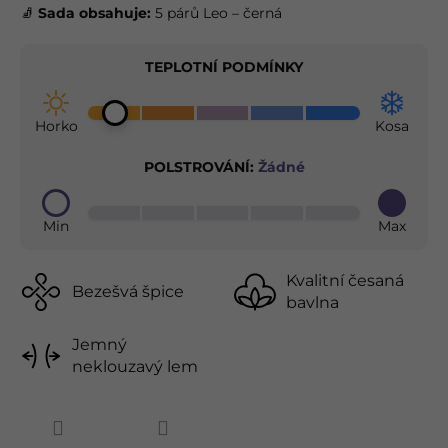
🧦
Sada obsahuje:
5 párů Leo – černá
TEPLOTNÍ PODMÍNKY
Horko
Kosa
POLSTROVÁNÍ:
Žádné
Min
Max
Kvalitní česaná
Bezešvá špice
bavlna
Jemný
neklouzavý lem