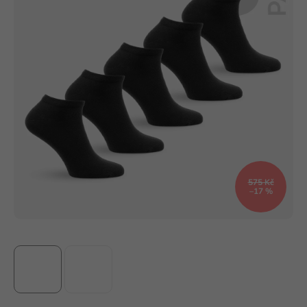
575 Kč
–17 %