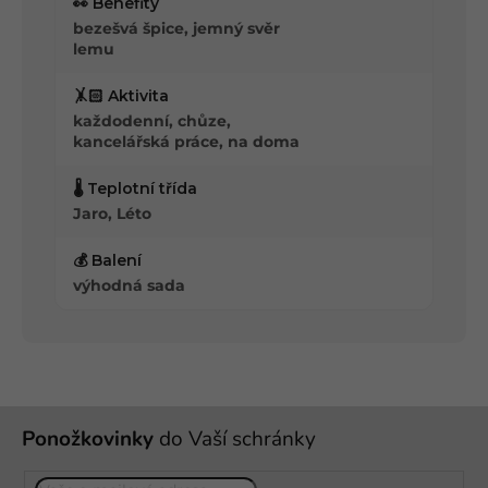
👀 Benefity
bezešvá špice, jemný svěr
lemu
🤸🏻 Aktivita
každodenní, chůze,
kancelářská práce, na doma
🌡️ Teplotní třída
Jaro, Léto
💰 Balení
výhodná sada
Z
Ponožkovinky
do Vaší schránky
á
p