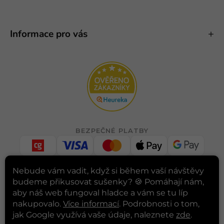
Informace pro vás
BEZPEČNÉ PLATBY
Nebude vám vadit, když si během vaší návštěvy
RYCHLÉ DORUČENÍ
budeme přikusovat sušenky? 🍪
Pomáhají nám,
aby náš web fungoval hladce a vám se tu líp
nakupovalo.
Více informací
. Podrobnosti o tom,
jak Google využívá vaše údaje, naleznete
zde
.
INSTAGRAM