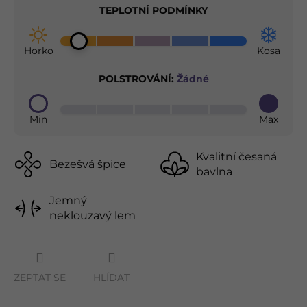
TEPLOTNÍ PODMÍNKY
Horko
Kosa
POLSTROVÁNÍ:
Žádné
Min
Max
Kvalitní česaná
Bezešvá špice
bavlna
Jemný
neklouzavý lem
ZEPTAT SE
HLÍDAT