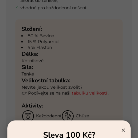
akorát do tenisek,
vhodné pro každodenní nošení.
Složení:
80 % Bavlna
15 % Polyamid
5 % Elastan
Délka:
Kotníkové
Síla:
Tenké
Velikostní tabulka:
Nevíte, jakou velikost zvolit?
👉 Podívejte se na naši
tabulku velikostí
.
Aktivity:
Každodenní
Chůze
×
Kancelářská práce
Na doma
Sleva 100 Kč?