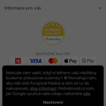
Informace pro vás
BEZPEČNÉ PLATBY
Nebude vám vadit, když si během vaší návštěvy
budeme přikusovat sušenky? 🍪
Pomáhají nám,
RYCHLÉ DORUČENÍ
aby náš web fungoval hladce a vám se tu líp
nakupovalo.
Více informací
. Podrobnosti o tom,
jak Google využívá vaše údaje, naleznete
zde
.
INSTAGRAM
Nastavení