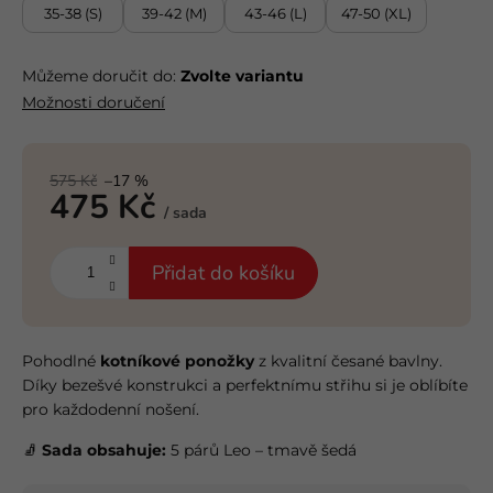
35-38 (S)
39-42 (M)
43-46 (L)
47-50 (XL)
Můžeme doručit do:
Zvolte variantu
Možnosti doručení
575 Kč
–17 %
475 Kč
/ sada
Měrná
cena:
Přidat do košíku
Pohodlné
kotníkové ponožky
z kvalitní česané bavlny.
Díky bezešvé konstrukci a perfektnímu střihu si je oblíbíte
pro každodenní nošení.
🧦
Sada obsahuje:
5 párů Leo – tmavě šedá