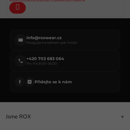
Přihlásit
se
info@roxwear.cz
Reagujeme během pár hodin
+420 703 683 064
Po–Pá 8:00–16:00
Přidejte se k nám
Jsme ROX