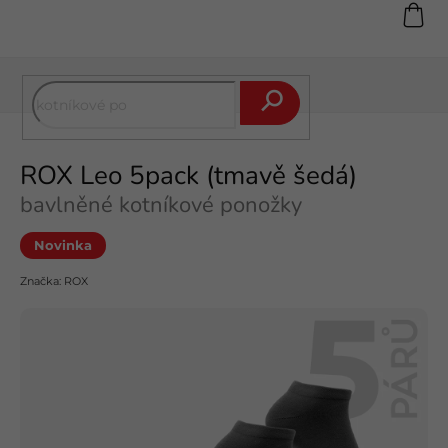
Přejít
na
obsah
Hledat
ROX Leo 5pack (tmavě šedá)
bavlněné kotníkové ponožky
Novinka
Značka:
ROX