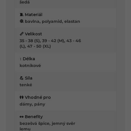
šedá
🧵 Materiál
🧶 bavlna, polyamid, elastan
📏 Velikost
35 - 38 (S), 39 - 42 (M), 43 - 46
(L), 47 - 50 (XL)
↕️ Délka
kotníkové
💪 Síla
tenké
👫 Vhodné pro
dámy, pány
👀 Benefity
bezešvá špice, jemný svěr
lemu