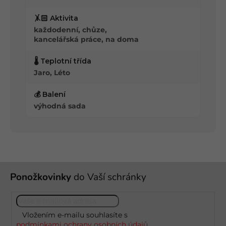
🤸🏻 Aktivita
každodenní, chůze,
kancelářská práce, na doma
🌡️ Teplotní třída
Jaro, Léto
💰 Balení
výhodná sada
Z
Ponožkovinky
do Vaší schránky
á
p
a
t
Vložením e-mailu souhlasíte s
í
podmínkami ochrany osobních údajů