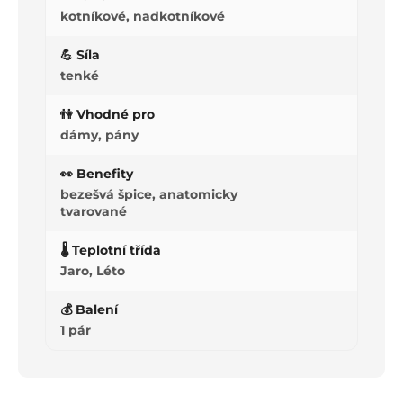
kotníkové, nadkotníkové
💪 Síla
tenké
👫 Vhodné pro
dámy, pány
👀 Benefity
bezešvá špice, anatomicky
tvarované
🌡️ Teplotní třída
Jaro, Léto
💰 Balení
1 pár