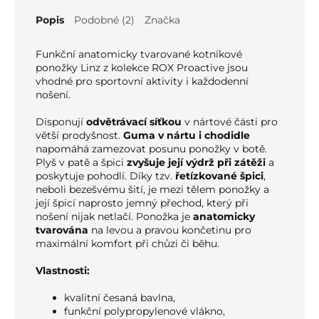
Popis
Podobné (2)
Značka
Funkční anatomicky tvarované kotníkové
ponožky Linz z kolekce ROX Proactive jsou
vhodné pro sportovní aktivity i každodenní
nošení.
Disponují
odvětrávací síťkou
v nártové části pro
větší prodyšnost.
Guma v nártu i chodidle
napomáhá zamezovat posunu ponožky v botě.
Plyš v patě a špici
zvyšuje její výdrž při zátěži
a
poskytuje pohodlí.
Díky tzv.
řetízkované špici
,
neboli bezešvému šití, je mezi tělem ponožky a
její špicí naprosto jemný přechod, který při
nošení nijak netlačí. Ponožka je
anatomicky
tvarována
na levou a pravou končetinu pro
maximální komfort při chůzi či běhu.
Vlastnosti:
kvalitní česaná bavlna,
funkční polypropylenové vlákno,