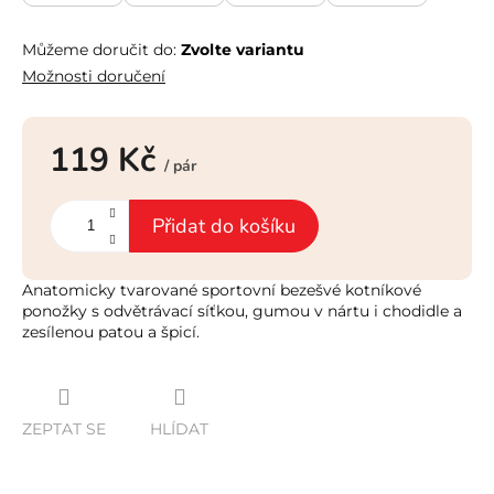
Můžeme doručit do:
Zvolte variantu
Možnosti doručení
119 Kč
/ pár
Měrná
cena:
Přidat do košíku
Anatomicky tvarované sportovní bezešvé kotníkové
ponožky s odvětrávací síťkou, gumou v nártu i chodidle a
zesílenou patou a špicí.
ZEPTAT SE
HLÍDAT