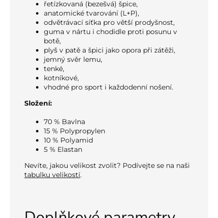
řetízkovaná (bezešvá) špice,
anatomické tvarování (L+P),
odvětrávací síťka pro větší prodyšnost,
guma v nártu i chodidle proti posunu v
botě,
plyš v patě a špici jako opora při zátěži,
jemný svěr lemu,
tenké,
kotníkové,
vhodné pro sport i každodenní nošení.
Složení:
70 % Bavlna
15 % Polypropylen
10 % Polyamid
5 % Elastan
Nevíte, jakou velikost zvolit? Podívejte se na naši
tabulku velikostí
.
Doplňkové parametry