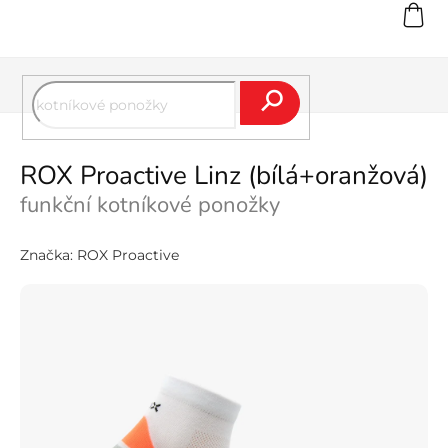
Přejít
na
obsah
Hledat
ROX Proactive Linz (bílá+oranžová)
funkční kotníkové ponožky
Značka:
ROX Proactive