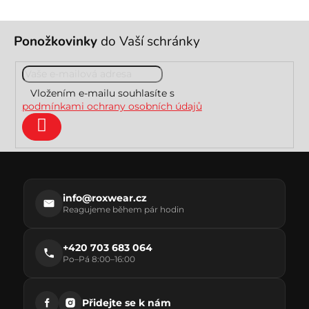
Z
Ponožkovinky
do Vaší schránky
á
p
a
t
Vložením e-mailu souhlasíte s
í
podmínkami ochrany osobních údajů
Přihlásit
se
info@roxwear.cz
Reagujeme během pár hodin
+420 703 683 064
Po–Pá 8:00–16:00
Přidejte se k nám