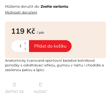
Můžeme doručit do:
Zvolte variantu
Možnosti doručení
119 Kč
/ pár
Měrná
cena:
Přidat do košíku
Anatomicky tvarované sportovní bezešvé kotníkové
ponožky s odvětrávací síťkou, gumou v nártu i chodidle a
zesílenou patou a špicí.
ZEPTAT SE
HLÍDAT