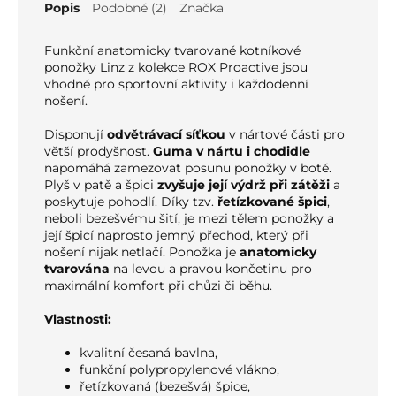
Popis
Podobné (2)
Značka
Funkční anatomicky tvarované kotníkové
ponožky Linz z kolekce ROX Proactive jsou
vhodné pro sportovní aktivity i každodenní
nošení.
Disponují
odvětrávací síťkou
v nártové části pro
větší prodyšnost.
Guma v nártu i chodidle
napomáhá zamezovat posunu ponožky v botě.
Plyš v patě a špici
zvyšuje její výdrž při zátěži
a
poskytuje pohodlí.
Díky tzv.
řetízkované špici
,
neboli bezešvému šití, je mezi tělem ponožky a
její špicí naprosto jemný přechod, který při
nošení nijak netlačí. Ponožka je
anatomicky
tvarována
na levou a pravou končetinu pro
maximální komfort při chůzi či běhu.
Vlastnosti:
kvalitní česaná bavlna,
funkční polypropylenové vlákno,
řetízkovaná (bezešvá) špice,