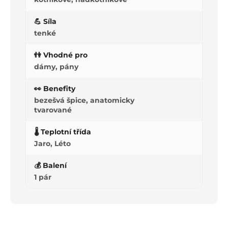
💪 Síla
tenké
👫 Vhodné pro
dámy, pány
👀 Benefity
bezešvá špice, anatomicky
tvarované
🌡️ Teplotní třída
Jaro, Léto
💰 Balení
1 pár