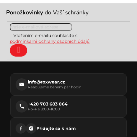
Z
Ponožkovinky
do Vaší schránky
á
p
a
t
Vložením e-mailu souhlasíte s
í
podmínkami ochrany osobních údajů
Přihlásit
se
info@roxwear.cz
Reagujeme během pár hodin
+420 703 683 064
Po–Pá 8:00–16:00
Přidejte se k nám