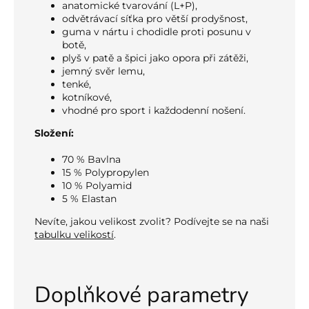
anatomické tvarování (L+P),
odvětrávací síťka pro větší prodyšnost,
guma v nártu i chodidle proti posunu v
botě,
plyš v patě a špici jako opora při zátěži,
jemný svěr lemu,
tenké,
kotníkové,
vhodné pro sport i každodenní nošení.
Složení:
70 % Bavlna
15 % Polypropylen
10 % Polyamid
5 % Elastan
Nevíte, jakou velikost zvolit? Podívejte se na naši
tabulku velikostí
.
Doplňkové parametry