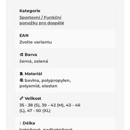
Kategorie
Sportovní / Funkční
ponožky pro dospělé
EAN
Zvolte variantu
🎨 Barva
černá, zelená
🧵 Materiál
🧶 bavlna, polypropylen,
polyamid, elastan
📏 Velikost
35 - 38 (S), 39 - 42 (M), 43 - 46
(L), 47 - 50 (XL)
↕️ Délka
kotníkové, nadkotníkové