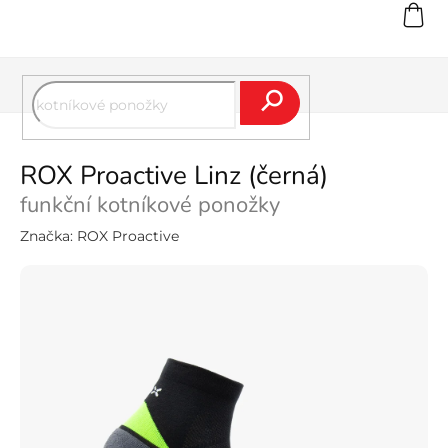
Přejít
na
obsah
Hledat
ROX Proactive Linz (černá)
funkční kotníkové ponožky
Značka:
ROX Proactive