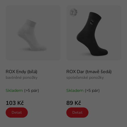
e
Nejlevnější
ý
n
p
Nejdražší
Stříbro
í
i
p
Nejprodávanější
s
r
p
o
Abecedně
r
d
o
u
d
k
u
t
k
ů
t
ROX Endy (bílá)
ROX Dar (tmavě šedá)
ů
bavlněné ponožky
společenské ponožky
Skladem
(>5 pár)
Skladem
(>5 pár)
103 Kč
89 Kč
Detail
Detail