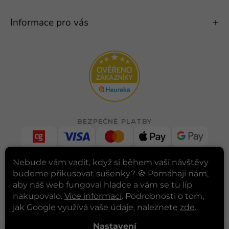
Informace pro vás
BEZPEČNÉ PLATBY
Nebude vám vadit, když si během vaší návštěvy
budeme přikusovat sušenky? 🍪
Pomáhají nám,
RYCHLÉ DORUČENÍ
aby náš web fungoval hladce a vám se tu líp
nakupovalo.
Více informací
. Podrobnosti o tom,
jak Google využívá vaše údaje, naleznete
zde
.
INSTAGRAM
Nastavení