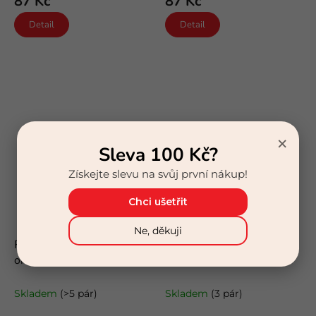
87 Kč
87 Kč
Detail
Detail
×
Sleva 100 Kč?
Získejte slevu na svůj první nákup!
Chci ušetřit
Ne, děkuji
ROX Adrian (neonově
ROX Adrian (neonově
oranžová)
růžová)
neonové kotníkové ponožky
neonové kotníkové ponožky
Skladem
(>5 pár)
Skladem
(3 pár)