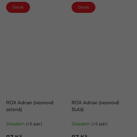
Detail
Detail
ROX Adrian (neonově
ROX Adrian (neonově
zelená)
žlutá)
neonové kotníkové ponožky
neonové kotníkové ponožky
Skladem
(>5 pár)
Skladem
(>5 pár)