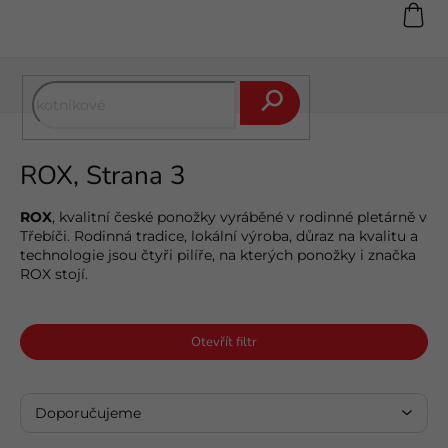
Přejít
na
obsah
Hledat
ROX
, Strana 3
ROX
, kvalitní české ponožky vyráběné v rodinné pletárně v
Třebíči. Rodinná tradice, lokální výroba, důraz na kvalitu a
technologie jsou čtyři pilíře, na kterých ponožky i značka
ROX stojí.
Otevřít filtr
Ř
a
Doporučujeme
z
V