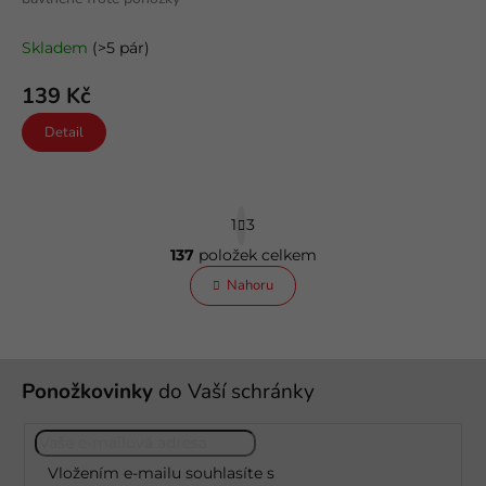
Skladem
(>5 pár)
139 Kč
Detail
S
1
3
t
r
137
položek celkem
O
á
v
Nahoru
n
l
k
o
á
v
d
á
a
Z
n
c
Ponožkovinky
do Vaší schránky
á
í
í
p
p
a
r
t
v
Vložením e-mailu souhlasíte s