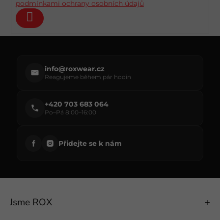
í
k
podmínkami ochrany osobních údajů
y
v
ý
Přihlásit
p
se
i
s
u
info@roxwear.cz
Reagujeme během pár hodin
+420 703 683 064
Po–Pá 8:00–16:00
Přidejte se k nám
Jsme ROX